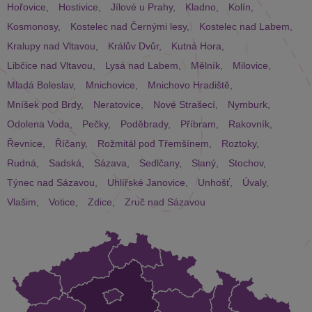
Hořovice
,
Hostivice
,
Jílové u Prahy
,
Kladno
,
Kolín
,
Kosmonosy
,
Kostelec nad Černými lesy
,
Kostelec nad Labem
,
Kralupy nad Vltavou
,
Králův Dvůr
,
Kutná Hora
,
Libčice nad Vltavou
,
Lysá nad Labem
,
Mělník
,
Milovice
,
Mladá Boleslav
,
Mnichovice
,
Mnichovo Hradiště
,
Mníšek pod Brdy
,
Neratovice
,
Nové Strašecí
,
Nymburk
,
Odolena Voda
,
Pečky
,
Poděbrady
,
Příbram
,
Rakovník
,
Řevnice
,
Říčany
,
Rožmitál pod Třemšínem
,
Roztoky
,
Rudná
,
Sadská
,
Sázava
,
Sedlčany
,
Slaný
,
Stochov
,
Týnec nad Sázavou
,
Uhlířské Janovice
,
Unhošť
,
Úvaly
,
Vlašim
,
Votice
,
Zdice
,
Zruč nad Sázavou