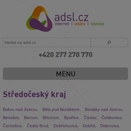
+420 277 270 770
MENU
Středočeský kraj
Bakov nad Jizerou
,
Bělá pod Bezdězem
,
Benátky nad Jizerou
,
Benešov
,
Beroun
,
Březnice
,
Bystřice
,
Čáslav
,
Čelákovice
,
Černošice
,
Český Brod
,
Dobřichovice
,
Dobříš
,
Dobrovice
,