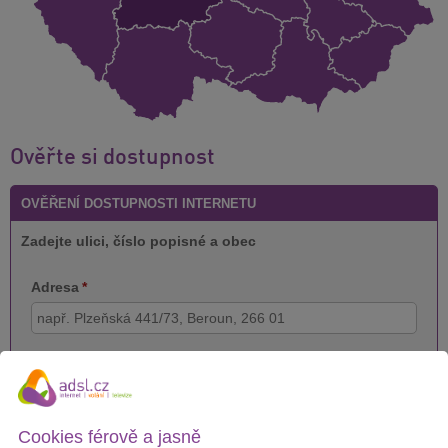
Ověřte si dostupnost
OVĚŘENÍ DOSTUPNOSTI INTERNETU
Zadejte ulici, číslo popisné a obec
Adresa
*
Telefon
*
Vaše osobní údaje zpracováváme v souladu s
GDPR
Cookies férově a jasně