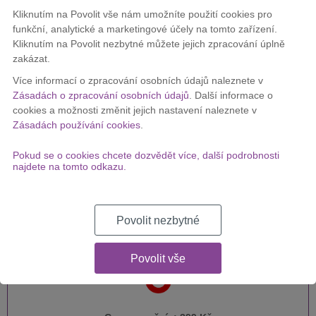
OVĚŘIT DOSTUPNOST
Kliknutím na Povolit vše nám umožníte použití cookies pro
funkční, analytické a marketingové účely na tomto zařízení.
Kliknutím na Povolit nezbytné můžete jejich zpracování úplně
zakázat.
Zákazníci nejčastěji objednávají
Více informací o zpracování osobních údajů naleznete v
Zásadách o zpracování osobních údajů
. Další informace o
T-Mobile Bezdrátový internet 5G
cookies a možnosti změnit jejich nastavení naleznete v
Zásadách používání cookies
.
Pokud se o cookies chcete dozvědět více, další podrobnosti
najdete na tomto odkazu.
Cena za měsíc:
299 Kč
DETAIL
Povolit nezbytné
Vodafone DSL 250
Povolit vše