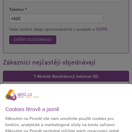
Telefon
*
Vaše osobní údaje zpracováváme v souladu s
GDPR
OVĚŘIT DOSTUPNOST
Zákazníci nejčastěji objednávají
T-Mobile Bezdrátový internet 5G
Cena za měsíc:
299 Kč
Cookies férově a jasně
Kliknutím na Povolit vše nám umožníte použití cookies pro
DETAIL
funkční, analytické a marketingové účely na tomto zařízení.
Kliknutím na Povolit nezbytné můžete jejich zpracování úplně