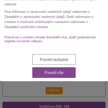
zakázat.
Vodafone DSL 250
Více informací o zpracování osobních údajů naleznete v
Zásadách o zpracování osobních údajů
. Další informace o
cookies a možnosti změnit jejich nastavení naleznete v
Zásadách používání cookies
.
Cena za měsíc:
399 Kč
Pokud se o cookies chcete dozvědět více, další podrobnosti
DETAIL
najdete na tomto odkazu.
Vodafone DSL 500
Povolit nezbytné
Povolit vše
Cena za měsíc:
399 Kč
DETAIL
Vodafone DSL 100