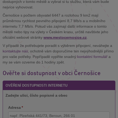
dostupných v tomto městě a vybrat si tu službu, která vám bude
nejvíce vyhovovat.
Černošice s počtem obyvatel 6447 a rozlohou 9 km2 mají
průměrnou rychlost pevného připojení 8,7 Mb/s a u mobilního
internetu 7,7 Mb/s. Pokud vás zajímají další informace o tomto
městě nebo tipy na výlety v Českém krasu, určitě navštivte jeho
oficiální webové stránky
www.mestocernosice.cz
.
V případě že potřebujete poradit s výběrem připojení, neváhejte a
kontaktujte nás
, ochotně vám doporučíme ten nejvýhodnější přímo
pro vaše potřeby. Popřípadě vyplňte snadný
kontaktní formulář
a
my se vám ozveme do 1 hodiny zpět.
Ověřte si dostupnost v obci Černošice
OVĚŘENÍ DOSTUPNOSTI INTERNETU
Zadejte ulici, číslo popisné a obec
Adresa
*