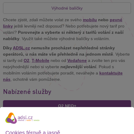
Výhodné balíčky
Chcete zjistit, zdali můžete volat ze svého
mobilu
nebo
pevné
linky
ještě levněji než doposud? Nebo potřebujete nový tarif pro
volání?
Porovnejte a vyberte si některý z tarifů volání z naší
nabídky
. Využít také můžete výhodné balíčky s voláním.
Díky
ADSL.cz
nemusíte procházet nepřehledné stránky
operátorů, u nás máte vše přehledně na jednom místě
. Vyberte
si tarify od
O2
,
T-Mobile
nebo od
Vodafone
a zvolte ten pro vás
nejvýhodnější nebo si vyberte
nejlevnější volání
. Pokud s
mobilním voláním potřebujete poradit, neváhejte a
kontaktujte
nás
, ochotně vám pomůžeme.
Nabízené služby
O2 NEO+
Cookies férově a jasně