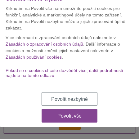
FUP:
6 GB
Kliknutím na Povolit vše nám umožníte použití cookies pro
Délka závazku:
0
funkční, analytické a marketingové účely na tomto zařízení.
Kliknutím na Povolit nezbytné můžete jejich zpracování úplně
Cena za měsíc:
629 Kč
zakázat.
Více informací o zpracování osobních údajů naleznete v
DETAIL
Zásadách o zpracování osobních údajů
. Další informace o
cookies a možnosti změnit jejich nastavení naleznete v
Zásadách používání cookies
.
O2 Tarify pro mladé
Pokud se o cookies chcete dozvědět více, další podrobnosti
najdete na tomto odkazu.
FUP:
3 GB
Povolit nezbytné
Délka závazku:
0
Cena za měsíc:
349 Kč
Povolit vše
DETAIL