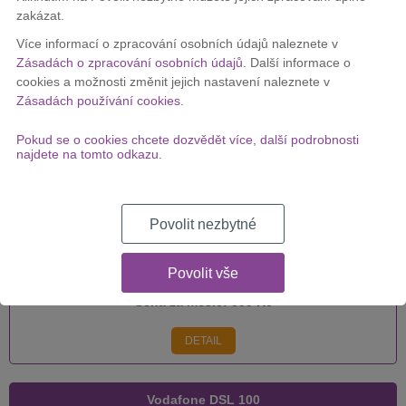
zakázat.
Vodafone DSL 250
Více informací o zpracování osobních údajů naleznete v
Zásadách o zpracování osobních údajů
. Další informace o
cookies a možnosti změnit jejich nastavení naleznete v
Zásadách používání cookies
.
Cena za měsíc:
399 Kč
Pokud se o cookies chcete dozvědět více, další podrobnosti
DETAIL
najdete na tomto odkazu.
Vodafone DSL 500
Povolit nezbytné
Povolit vše
Cena za měsíc:
399 Kč
DETAIL
Vodafone DSL 100