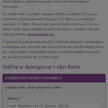
tomto městě a vybrat si tu službu která vám bude nejvíce
vyhovovat.
Ve městě Kolín s počtem obyvatel 31042 a rozlohou 35 km2 je
průměrná rychlost pevného připojení 8,7 Mb/s a u mobilního
internetu 7,7 Mb/s. Pokud vás zajímají další informace o tomto
městě nebo třeba vyhlídkové věži Práchovna , navštivte oficiální
webové stránky
www.mukolin.cz
.
V případě že potřebujete poradit s výběrem připojení, neváhejte a
kontaktujte nás
, ochotně vám doporučíme ten nejvýhodnější přímo
pro vaše potřeby. Popřípadě vyplňte snadný
kontaktní formulář
a
my se vám ozveme do 1 hodiny zpět.
Ověřte si dostupnost v obci Kolín
OVĚŘENÍ DOSTUPNOSTI INTERNETU
Zadejte ulici, číslo popisné a obec
Adresa
*