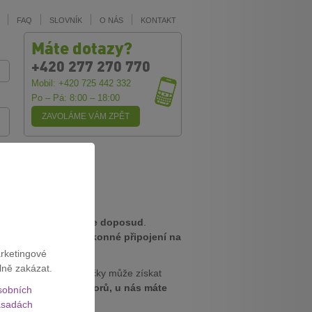
FAQ
SLOVNÍK
O NÁS
KONTAKT
Máte dotazy?
+420 277 270 770
Mobil: +420 725 442 332
Po – Pá: 8:00 – 18:00
ZAVOLÁME VÁM ZPĚT
nější tarify, než máte doposud
.
ete a potřebujete výkonné připojení na
arketingové
lně zakázat.
ešení. Výhodné balíčky může získat
jednotlivých operátorů, u nás máte
sobních
sadách