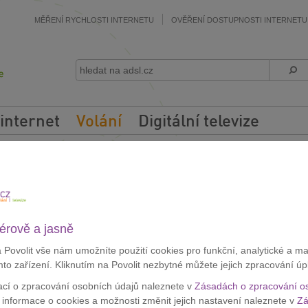
MĚŘENÍ RYCHLOSTI INTERNETU
OVĚŘENÍ DOSTUPNOSTI INTERNETU
 internet
Volání
Digitální televize
et
ještě více?
Prohlédněte si výhodné balíčky, určitě najdete výhod
érově a jasně
y
O2
dokáží
uspořit i tisíce korun měsíčně, pokud hodně telefonuj
vám rádi pomůžeme, pokud si nevíte rady.
a Povolit vše nám umožníte použití cookies pro funkční, analytické a m
mto zařízení. Kliknutím na Povolit nezbytné můžete jejich zpracování úp
m v uvedenou dobu sami ozveme a najdeme společně s vámi nejlepší ř
en od operátora.
Díky
ADSL.cz
nemusíte procházet výhodné balíčky 
ací o zpracování osobních údajů naleznete v
Zásadách o zpracování o
í informace o cookies a možnosti změnit jejich nastavení naleznete v
Zá