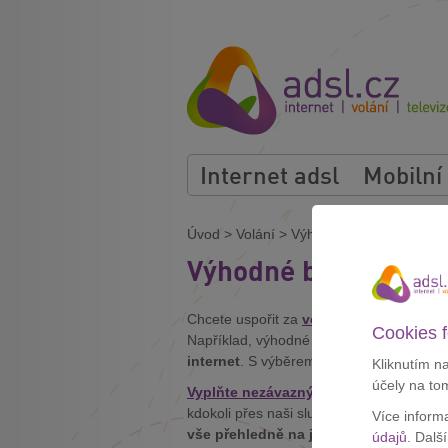
Internet adsl
Mobilní
Úvod
>
Volání
>
Výhodné balíčky
Výhodné balíčky
Chcete uspořit za
volání
nebo za
intern
Cookies f
Například, výhodné balíčky pro zákazník
internet
. S výběrem výhodných balíčků 
Kliknutím n
účely na to
Vyplňte nezávazný formulář
a my se vá
kdokoli přes naši službu bez navýšení c
Více inform
vše přehledně na jednom místě
.
údajů
. Dalš