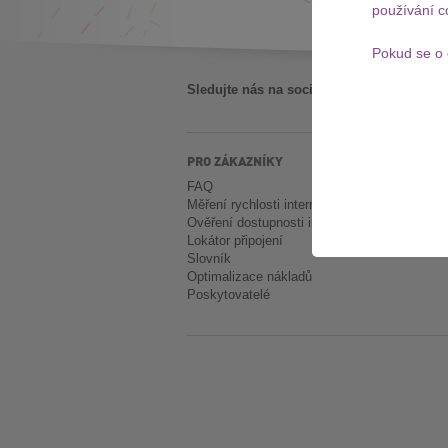
používání c
Pokud se o 
Sledujte nás na sociálních sítích:
PRO ZÁKAZNÍKY
O
FAQ
O
Měření rychlosti internetu
Ka
Ověření dostupnosti internetu
Re
Lokátor připojení
Oc
Slovník
Optimalizace nákladů
Poskytovatelé