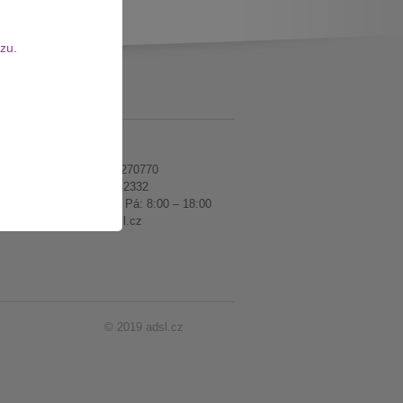
zu.
KONTAKT
Telefon: +420277270770
Mobil: +420725442332
Dostupnost: Po – Pá: 8:00 – 18:00
E-mail:
adsl@adsl.cz
© 2019 adsl.cz