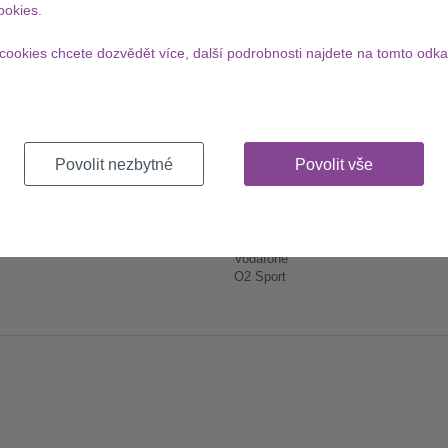
ookies
.
cookies chcete dozvědět více, další podrobnosti najdete na tomto odka
 SPOLEČNOSTI
PRO PARTNERY
Povolit nezbytné
Povolit vše
 nás
Spolupracujte s námi
riéra
Reklama
klamační řád
O2 Czech Republic
hrana osobních údajů
T-Mobile
Vodafone
O2 Sport