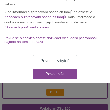
zakázat.
Vodafone DSL 250
Více informací o zpracování osobních údajů naleznete v
Zásadách o zpracování osobních údajů
. Další informace o
cookies a možnosti změnit jejich nastavení naleznete v
Zásadách používání cookies
.
Cena za měsíc:
399 Kč
Pokud se o cookies chcete dozvědět více, další podrobnosti
DETAIL
najdete na tomto odkazu.
Vodafone DSL 500
Povolit nezbytné
Povolit vše
Cena za měsíc:
399 Kč
DETAIL
Vodafone DSL 100