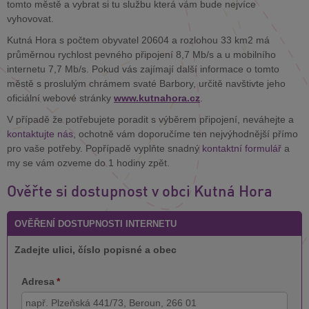
tomto městě a vybrat si tu službu která vám bude nejvíce
vyhovovat.
Kutná Hora s počtem obyvatel 20604 a rozlohou 33 km2 má
průměrnou rychlost pevného připojení 8,7 Mb/s a u mobilního
internetu 7,7 Mb/s. Pokud vás zajímají další informace o tomto
městě s proslulým chrámem svaté Barbory, určitě navštivte jeho
oficiální webové stránky
www.kutnahora.cz
.
V případě že potřebujete poradit s výběrem připojení, neváhejte a
kontaktujte nás
, ochotně vám doporučíme ten nejvýhodnější přímo
pro vaše potřeby. Popřípadě vyplňte snadný
kontaktní formulář
a
my se vám ozveme do 1 hodiny zpět.
Ověřte si dostupnost v obci Kutná Hora
OVĚŘENÍ DOSTUPNOSTI INTERNETU
Zadejte ulici, číslo popisné a obec
Adresa
*