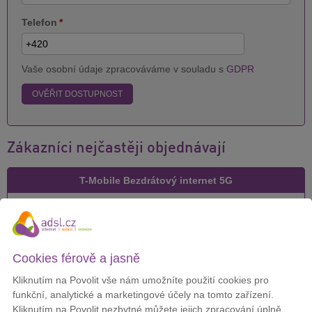
Telefon
*
Vaše osobní údaje zpracováváme v souladu s
GDPR
OVĚŘIT DOSTUPNOST
Zákazníci nejčastěji objednávají
T-Mobile Bezdrátový internet 5G
Cena za měsíc:
299 Kč
Cookies férově a jasně
Kliknutím na Povolit vše nám umožníte použití cookies pro
DETAIL
funkční, analytické a marketingové účely na tomto zařízení.
Kliknutím na Povolit nezbytné můžete jejich zpracování úplně