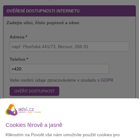
OVĚŘENÍ DOSTUPNOSTI INTERNETU
Zadejte ulici, číslo popisné a obec
Adresa
*
Telefon
*
Vaše osobní údaje zpracováváme v souladu s
GDPR
OVĚŘIT DOSTUPNOST
Zákazníci nejčastěji objednávají
Cookies férově a jasně
T-Mobile Bezdrátový internet 5G
Kliknutím na Povolit vše nám umožníte použití cookies pro