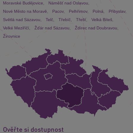
Moravské Budějovice
,
Náměšť nad Oslavou
,
Nové Město na Moravě
,
Pacov
,
Pelhřimov
,
Polná
,
Přibyslav
,
Světlá nad Sázavou
,
Telč
,
Třebíč
,
Třešť
,
Velká Bíteš
,
Velké Meziříčí
,
Žďár nad Sázavou
,
Ždírec nad Doubravou
,
Žirovnice
Ověřte si dostupnost