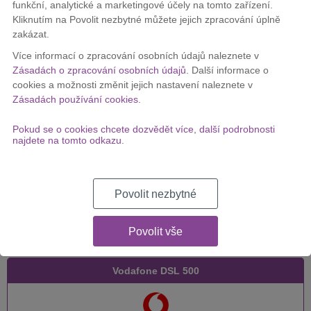
funkční, analytické a marketingové účely na tomto zařízení.
Kliknutím na Povolit nezbytné můžete jejich zpracování úplně
zakázat.
Cena za měsíc:
299 Kč
Více informací o zpracování osobních údajů naleznete v
Zásadách o zpracování osobních údajů
. Další informace o
DETAIL
cookies a možnosti změnit jejich nastavení naleznete v
Zásadách používání cookies
.
Vodafone DSL 250
Pokud se o cookies chcete dozvědět více, další podrobnosti
najdete na tomto odkazu.
Povolit nezbytné
Cena za měsíc:
399 Kč
DETAIL
Povolit vše
Vodafone DSL 500