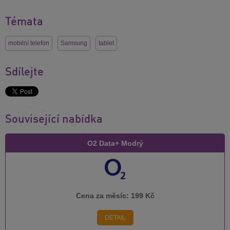
Témata
mobilní telefon
Samsung
tablet
Sdílejte
Související nabídka
O2 Data+ Modrý
Cena za měsíc:
199 Kč
DETAIL