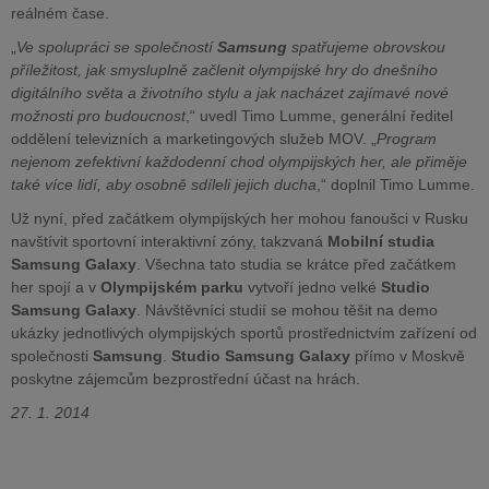
reálném čase.
„
Ve spolupráci se společností
Samsung
spatřujeme obrovskou
příležitost, jak smysluplně začlenit olympijské hry do dnešního
digitálního světa a životního stylu a jak nacházet zajímavé nové
možnosti pro budoucnost
,“ uvedl Timo Lumme, generální ředitel
oddělení televizních a marketingových služeb MOV. „
Program
nejenom zefektivní každodenní chod olympijských her, ale přiměje
také více lidí, aby osobně sdíleli jejich ducha
,“ doplnil Timo Lumme.
Už nyní, před začátkem olympijských her mohou fanoušci v Rusku
navštívit sportovní interaktivní zóny, takzvaná
Mobilní studia
Samsung Galaxy
. Všechna tato studia se krátce před začátkem
her spojí a v
Olympijském parku
vytvoří jedno velké
Studio
Samsung Galaxy
. Návštěvníci studií se mohou těšit na demo
ukázky jednotlivých olympijských sportů prostřednictvím zařízení od
společnosti
Samsung
.
Studio Samsung Galaxy
přímo v Moskvě
poskytne zájemcům bezprostřední účast na hrách.
27. 1. 2014