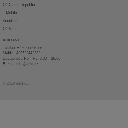
O2 Czech Republic
T-Mobile
Vodafone
O2 Sport
KONTAKT
Telefon: +420277270770
Mobil: +420725442332
Dostupnost: Po – Pá: 8:00 – 18:00
E-mail:
adsl@adsl.cz
© 2019 adsl.cz