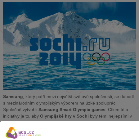
Samsung
, který patří mezi největší světové společnosti, se dohodl
s mezinárodním olympijským výborem na úzké spolupráci.
Společně vytvořili
Samsung Smart Olympic games
. Cílem této
iniciativy je to, aby
Olympijské hry v Sochi
byly těmi nejlepšími v
historii z hlediska maximálního využití bezdrátového provozu a co
nejmenší spotřeby papíru.
Samsungu
ve splnění vytyčeného cíle pomůže aplikace
Wireless