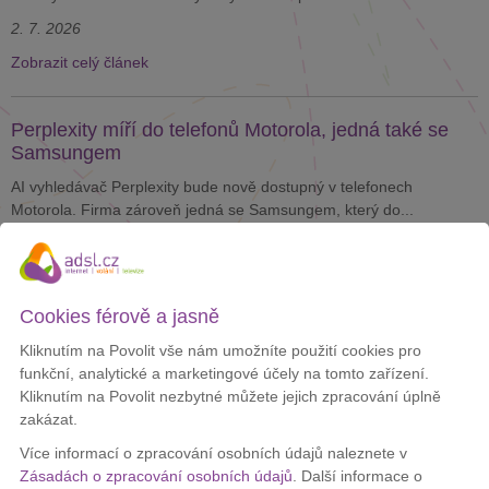
2. 7. 2026
Zobrazit celý článek
Perplexity míří do telefonů Motorola, jedná také se
Samsungem
AI vyhledávač Perplexity bude nově dostupný v telefonech
Motorola. Firma zároveň jedná se Samsungem, který do...
25. 4. 2025
Zobrazit celý článek
Cookies férově a jasně
Vodafone nabízí k tarifům pro mladé lokátory za
Kliknutím na Povolit vše nám umožníte použití cookies pro
korunu
funkční, analytické a marketingové účely na tomto zařízení.
Kliknutím na Povolit nezbytné můžete jejich zpracování úplně
Vodafone přichází s nabídkou, díky které můžete předejít ztrácení
zakázat.
věcí. Nově k tarifům pro mladé přidá Lokátory...
Více informací o zpracování osobních údajů naleznete v
21. 1. 2025
Zásadách o zpracování osobních údajů
. Další informace o