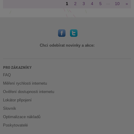
…
1
2
3
4
5
10
»
Chci odebírat novinky a akce:
PRO ZÁKAZNÍKY
FAQ
Měření rychlosti internetu
Ověření dostupnosti internetu
Lokátor připojení
Slovník
Optimalizace nákladů
Poskytovatelé