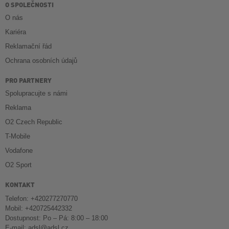
O SPOLEČNOSTI
O nás
Kariéra
Reklamační řád
Ochrana osobních údajů
PRO PARTNERY
Spolupracujte s námi
Reklama
O2 Czech Republic
T-Mobile
Vodafone
O2 Sport
KONTAKT
Telefon: +420277270770
Mobil: +420725442332
Dostupnost: Po – Pá: 8:00 – 18:00
E-mail:
adsl@adsl.cz