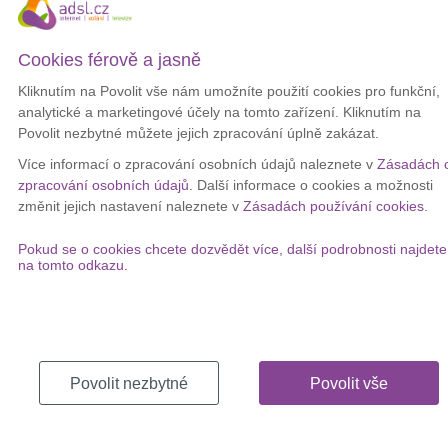
prý chybu vyřešil během několika hodin a nyní už vše funguje tak,
jak má.
Cookies férově a jasně
Stories na Facebooku
chyba nijak neovlivnila, i tak ale došlo k
ohrožení soukromí
500 milionů lidí
, kteří Instagramové příběhy
Kliknutím na Povolit vše nám umožníte použití cookies pro funkční,
každodenně používají.
analytické a marketingové účely na tomto zařízení. Kliknutím na
Povolit nezbytné můžete jejich zpracování úplně zakázat.
Další z mnoha bezpečnostních problémů
Více informací o zpracování osobních údajů naleznete v
Zásadách 
zpracování osobních údajů
. Další informace o cookies a možnosti
Facebook se momentálně potýká s
velkými bezpečnostními
změnit jejich nastavení naleznete v
Zásadách používání cookies
.
problémy
a stále se objevují nové skandály, které zpochybňují jeho
důvěryhodnost.
Pokud se o cookies chcete dozvědět více, další podrobnosti najdete
Jen v nedávné minulosti změnil
nastavení soukromí při vytváření
na tomto odkazu.
příspěvků
14 milionům uživatelů,
sdílel nezveřejněné fotky
téměř 7 milionů lidí a minulý rok mu
unikly informace
o 50
milionech uživatelů.
Stále častější výpadky služeb
Povolit nezbytné
Povolit vše
Stále častěji se také objevují
výpadky Facebooku, Instagramu a
Whatsappu
. Minulý měsíc měli lidé se službami
problémy až 25
hodin
. Tento víkend zase nebylo možné se do zmíněných aplikací