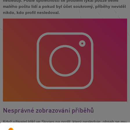
nesledují. Podle společnosti se problém týkal pouze velmi
malého počtu lidí a pokud byl účet soukromý, příběhy neviděl
nikdo, kdo profil nesledoval.
Nesprávné zobrazování příběhů
Když uživatel klikl ve Stories na profil, který nesleduje, obsah se mu
nezobrazil.
Nastavení soukromí
tedy stále fungovalo. Facebook