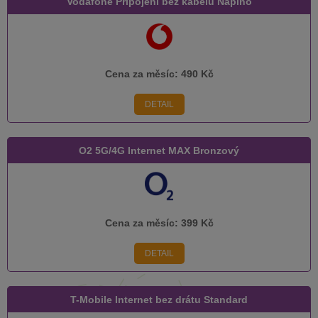
Vodafone Připojení bez kabelu Naplno
Cena za měsíc:
490 Kč
DETAIL
O2 5G/4G Internet MAX Bronzový
Cena za měsíc:
399 Kč
DETAIL
T-Mobile Internet bez drátu Standard