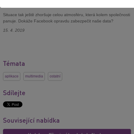
přihlašovat, potíže ale trvaly jen
necelé 3 hodiny
.
Situace tak ještě zhoršuje celou atmosféru, která kolem společnosti
panuje. Dokáže Facebook opravdu zabezpečit naše data?
15. 4. 2019
Témata
aplikace
multimedia
ostatní
Sdílejte
Související nabídka