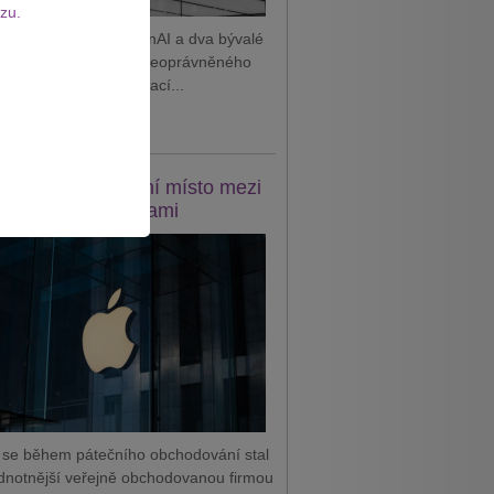
zu.
 podal žalobu na OpenAI a dva bývalé
tnance, které viní z neoprávněného
vání důvěrných informací...
it celý článek
e se vrátil na první místo mezi
odnotnějšími firmami
 se během pátečního obchodování stal
dnotnější veřejně obchodovanou firmou