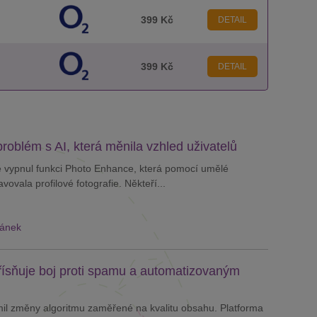
399 Kč
DETAIL
399 Kč
DETAIL
problém s AI, která měnila vzhled uživatelů
 vypnul funkci Photo Enhance, která pomocí umělé
vovala profilové fotografie. Někteří...
lánek
řísňuje boj proti spamu a automatizovaným
il změny algoritmu zaměřené na kvalitu obsahu. Platforma