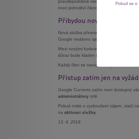
pravděpodobně nedostane. Organizací
Pokud se o 
moci jednotliví členové komunikovat.
Přibydou nové funkce
Nová služba přinese i odlišný vzhled a fu
Google nedávno sjednotil své aplikace.
Mezi novými funkcemi budete moci vyzkou
důraz bude kladen i na hashtagy, které
Každý člen se navíc může podívat, kolik k
Přístup zatím jen na vyžád
Google Currents zatím není dostupný vš
administrátory
sítě.
Pokud máte o vyzkoušení zájem, stačí n
na
aktivaci služby
.
13. 4. 2019