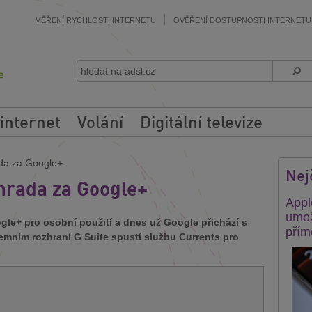
MĚŘENÍ RYCHLOSTI INTERNETU
OVĚŘENÍ DOSTUPNOSTI INTERNETU
 internet
Volání
Digitální televize
da za Google+
Nej
hrada za Google+
Appl
umož
ogle+ pro osobní použití a dnes už Google přichází s
přím
remním rozhraní G Suite spustí službu Currents pro