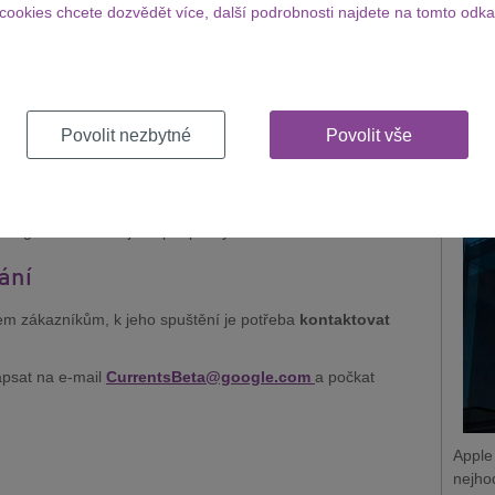
m nabídne
privátní sociální síť
, na které mezi sebou budou
cookies chcete dozvědět více, další podrobnosti najdete na tomto odka
Apple
zaměs
získá
nkce. Můžete se tak těšit na
bílý Material Design
, kterým
Zobraz
Povolit nezbytné
Povolit vše
šet přiřazení priority
příspěvkům od nadřízených
a
Appl
 pomůžou
zpřehlednit obsah
.
nejh
olegů si zobrazilo jeho příspěvky.
ání
em zákazníkům, k jeho spuštění je potřeba
kontaktovat
apsat na e-mail
CurrentsBeta@google.com
a počkat
Apple
nejho