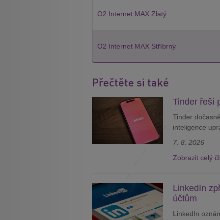
O2 Internet MAX Zlatý
O2 Internet MAX Stříbrný
Přečtěte si také
Tinder řeší 
Tinder dočasně
inteligence upra
7. 8. 2026
Zobrazit celý č
LinkedIn zp
účtům
LinkedIn oznám