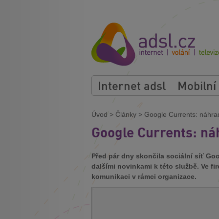
Internet adsl
Mobilní
Úvod
>
Články
>
Google Currents: náhra
Google Currents: ná
Před pár dny skončila sociální síť Go
dalšími novinkami k této službě. Ve fi
komunikaci v rámci organizace.