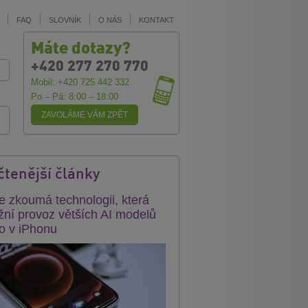
FAQ
SLOVNÍK
O NÁS
KONTAKT
Máte dotazy?
+420 277 270 770
Mobil: +420 725 442 332
Po – Pá: 8:00 – 18:00
ZAVOLÁME VÁM ZPĚT
čtenější články
e zkoumá technologii, která
ní provoz větších AI modelů
o v iPhonu