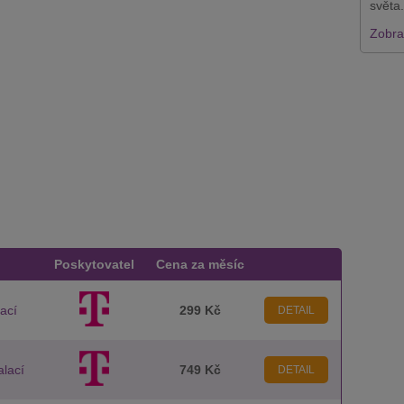
světa.
Zobraz
Poskytovatel
Cena za měsíc
lací
299 Kč
DETAIL
alací
749 Kč
DETAIL