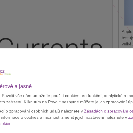
Apple
testu
velké 
Zobraz
Appl
krád
érově a jasně
a Povolit vše nám umožníte použití cookies pro funkční, analytické a m
mto zařízení. Kliknutím na Povolit nezbytné můžete jejich zpracování úp
ací o zpracování osobních údajů naleznete v
Zásadách o zpracování o
í informace o cookies a možnosti změnit jejich nastavení naleznete v
Zá
ookies
.
azníci
firemní verze G Suite
, mezi ostatní uživatele se