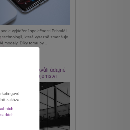
 podle vyjádření společnosti PrismML
je technologii, která výrazně zmenšuje
AI modely. Díky tomu by...
it celý článek
e žaluje OpenAI kvůli údajné
eži obchodního tajemství
arketingové
lně zakázat.
sobních
sadách