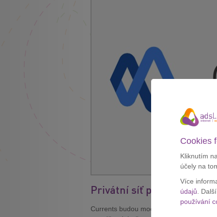
Cookies f
Kliknutím n
účely na to
Více inform
Privátní síť pro firmy
údajů
. Dalš
používání c
Currents budou moci využívat pouze zák