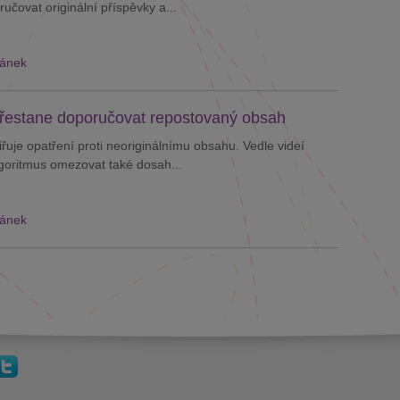
učovat originální příspěvky a...
lánek
řestane doporučovat repostovaný obsah
řuje opatření proti neoriginálnímu obsahu. Vedle videí
goritmus omezovat také dosah...
lánek