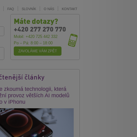
FAQ
SLOVNÍK
O NÁS
KONTAKT
Máte dotazy?
+420 277 270 770
Mobil: +420 725 442 332
Po – Pá: 8:00 – 18:00
ZAVOLÁME VÁM ZPĚT
čtenější články
e zkoumá technologii, která
ní provoz větších AI modelů
o v iPhonu