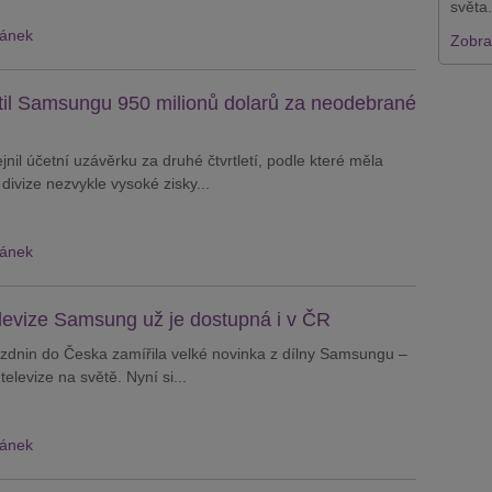
světa.
lánek
Zobraz
til Samsungu 950 milionů dolarů za neodebrané
il účetní uzávěrku za druhé čtvrtletí, podle které měla
 divize nezvykle vysoké zisky...
lánek
televize Samsung už je dostupná i v ČR
zdnin do Česka zamířila velké novinka z dílny Samsungu –
 televize na světě. Nyní si...
lánek