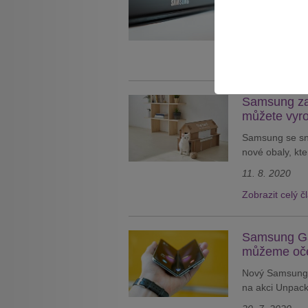
Samsung se roz
Továrna by měla
9. 9. 2020
Zobrazit celý č
Samsung zač
můžete vyro
Samsung se snaž
nové obaly, kte
11. 8. 2020
Zobrazit celý č
Samsung Gal
můžeme oč
Nový Samsung 
na akci Unpack