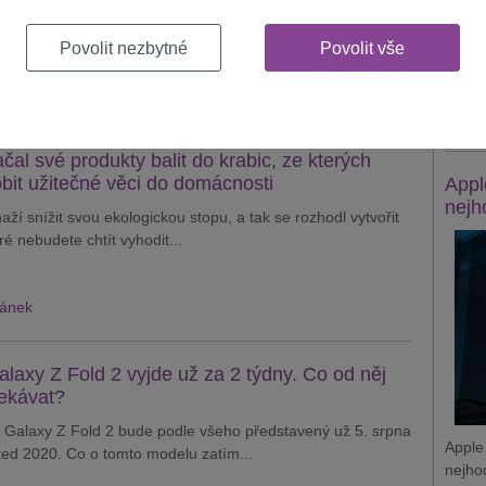
hodl ukončit provoz své jediné továrny na televize v Číně.
 být zavřena už v listopadu...
Apple
Povolit nezbytné
Povolit vše
zaměs
získá
lánek
Zobraz
al své produkty balit do krabic, ze kterých
bit užitečné věci do domácnosti
Appl
nejh
í snížit svou ekologickou stopu, a tak se rozhodl vytvořit
ré nebudete chtít vyhodit...
lánek
axy Z Fold 2 vyjde už za 2 týdny. Co od něj
ekávat?
Galaxy Z Fold 2 bude podle všeho představený už 5. srpna
Apple
ed 2020. Co o tomto modelu zatím...
nejho