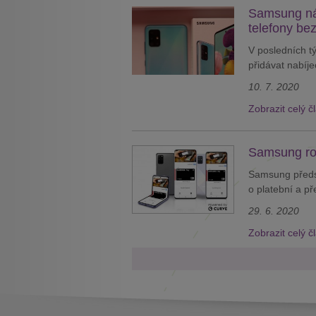
Samsung nás
telefony be
V posledních t
přidávat nabíje
10. 7. 2020
Zobrazit celý č
Samsung roz
Samsung předst
o platební a př
29. 6. 2020
Zobrazit celý č