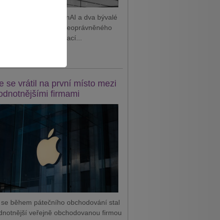
 podal žalobu na OpenAI a dva bývalé
tnance, které viní z neoprávněného
vání důvěrných informací...
it celý článek
e se vrátil na první místo mezi
odnotnějšími firmami
 se během pátečního obchodování stal
dnotnější veřejně obchodovanou firmou