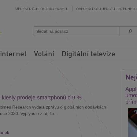
MĚŘENÍ RYCHLOSTI INTERNETU
OVĚŘENÍ DOSTUPNOSTI INTERNETU
 internet
Volání
Digitální televize
Nej
Appl
umož
 klesly prodeje smartphonů o 9 %
přím
itimes Research vydala zprávu o globálních dodávkách
ce 2020. Vyplynulo z ní, že...
lánek