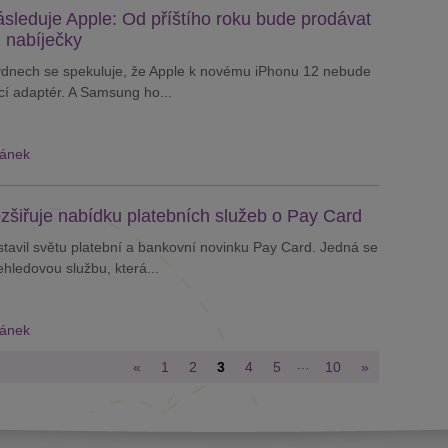
leduje Apple: Od příštího roku bude prodávat
z nabíječky
ýdnech se spekuluje, že Apple k novému iPhonu 12 nebude
cí adaptér. A Samsung ho...
lánek
šiřuje nabídku platebních služeb o Pay Card
avil světu platební a bankovní novinku Pay Card. Jedná se
ehledovou službu, která...
lánek
…
«
1
2
3
4
5
10
»