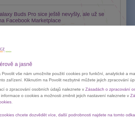
axy Buds Pro sice ještě nevyšly, ale už se
 na Facebook Marketplace
drátových sluchátek Samsung Galaxy Buds Pro bude
Apple
tavena 14. ledna. I přesto se ale...
testu
velké 
Zobraz
lánek
érově a jasně
Appl
ští rok ukončí řadu Galaxy Note
a Povolit vše nám umožníte použití cookies pro funkční, analytické a m
krád
mto zařízení. Kliknutím na Povolit nezbytné můžete jejich zpracování úp
v létě představil nový Galaxy Note 20. Podle nejnovějjších
ací o zpracování osobních údajů naleznete v
Zásadách o zpracování o
 ale mohlo jednat o úplně...
í informace o cookies a možnosti změnit jejich nastavení naleznete v
Zá
ookies
.
lánek
cookies chcete dozvědět více, další podrobnosti najdete na tomto odka
nebude vyrábět televize v Číně