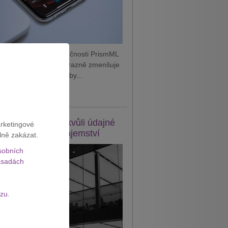
 podle vyjádření společnosti PrismML
je technologii, která výrazně zmenšuje
AI modely. Díky tomu by...
it celý článek
e žaluje OpenAI kvůli údajné
arketingové
eži obchodního tajemství
lně zakázat.
sobních
sadách
zu.