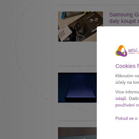
Samsung Gal
daly koupit
Nová řada bez
oficiálně předs
7. 1. 2021
Zobrazit celý č
Cookies f
Samsung pří
Kliknutím n
účely na to
Samsung letos 
Více inform
informací by se
údajů
. Dalš
12. 12. 2020
používání c
Zobrazit celý č
Pokud se o 
Samsung už 