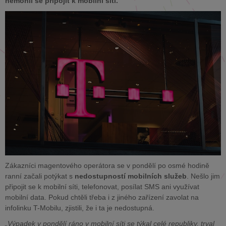
nemohli se připojit k mobilní síti.
Zákazníci magentového operátora se v pondělí po osmé hodině
ranní začali potýkat s
nedostupností mobilních služeb
. Nešlo jim
připojit se k mobilní síti, telefonovat, posílat SMS ani využívat
mobilní data. Pokud chtěli třeba i z jiného zařízení zavolat na
infolinku T-Mobilu, zjistili, že i ta je nedostupná.
„Výpadek v pondělí ráno v mobilní síti se týkal celé republiky, trval