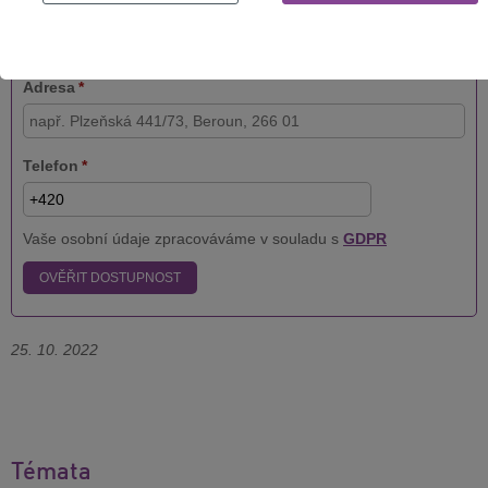
Zadejte ulici, číslo popisné, obec a použijte našeptávač.
Adresa
*
Telefon
*
Vaše osobní údaje zpracováváme v souladu s
GDPR
OVĚŘIT DOSTUPNOST
25. 10. 2022
Témata