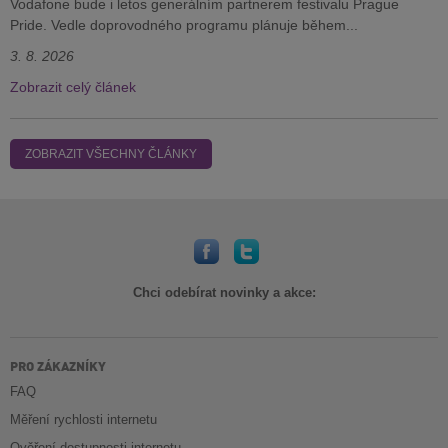
Vodafone bude i letos generálním partnerem festivalu Prague
Pride. Vedle doprovodného programu plánuje během...
3. 8. 2026
Zobrazit celý článek
ZOBRAZIT VŠECHNY ČLÁNKY
Chci odebírat novinky a akce:
PRO ZÁKAZNÍKY
FAQ
Měření rychlosti internetu
Ověření dostupnosti internetu