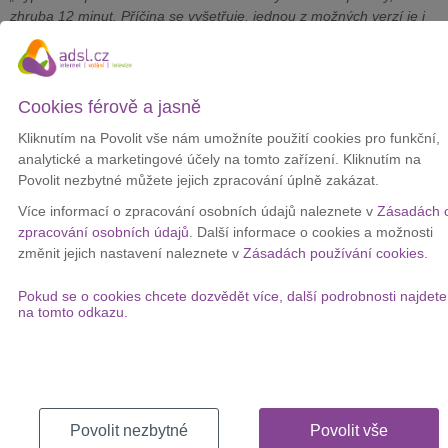
zhruba 12 minut. Příčina se vyšetřuje, jednou z možných verzí je i
DDoS útok. Vysílače do provozu nabíhaly řízeně postupně, proto
zákazníci mohli zaznamenat potíže ještě i v pozdějším čase. Na
dílčích opravách se stále intenzivně pracuje,“
uvedla Zuzana
Netolická, mluvčí T-Mobilu.
Cookies férově a jasně
Podle serveru Downalarm.cz zaznamenala většina uživatelů
Kliknutím na Povolit vše nám umožníte použití cookies pro funkční,
výpadek mezi
osmou a devátou hodinou ráno
. U některých
analytické a marketingové účely na tomto zařízení. Kliknutím na
z nich problémy přetrvávaly i mezi devátou a desátou hodinou.
Povolit nezbytné můžete jejich zpracování úplně zakázat.
Ještě dopoledne se problém podařilo vyřešit. Operátor zatím
Více informací o zpracování osobních údajů naleznete v
Zásadách 
neuvedl, zda zákazníkům poskytne
kompenzaci
za vzniklé
zpracování osobních údajů
. Další informace o cookies a možnosti
nepříjemnosti.
změnit jejich nastavení naleznete v
Zásadách používání cookies
.
Pokud se o cookies chcete dozvědět více, další podrobnosti najdete
Trápí vás rychlost internetu u vás doma?
na tomto odkazu.
Pokud máte doma pomalý internet, prověřte, jestli na vaší adrese
není rychlejší technologie nebo levnější varianta:
Dostupnost služeb
Povolit nezbytné
Povolit vše