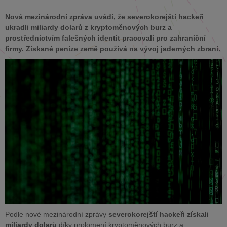
Nová mezinárodní zpráva uvádí, že severokorejští hackeři
ukradli miliardy dolarů z kryptoměnových burz a
prostřednictvím falešných identit pracovali pro zahraniční
firmy. Získané peníze země používá na vývoj jaderných zbraní.
Podle nové mezinárodní zprávy
severokorejští hackeři získali
miliardy dolarů
díky prolomení kryptoměnových burz a