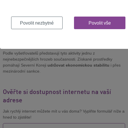
připsala skupině napojené na severokorejské zpravodajské služby.
Zpráva dále upozorňuje, že severokorejské kyberoperace, často
podporované Ruskem a Čínou
, způsobily poškození
Povolit nezbytné
Povolit vše
počítačových systémů, ohrozily životy civilistů a financovaly
programy výroby zbraní hromadného ničení. Monitorovací tým tvoří
mimo jiné USA, Francie, Německo, Itálie, Japonsko, Jižní Korea a
Spojené království.
Podle vyšetřovatelů představují tyto aktivity jednu z
nejnebezpečnějších hrozeb současnosti. Získané prostředky
pomáhají Severní Koreji
udržovat ekonomickou stabilitu
i přes
mezinárodní sankce.
Ověřte si dostupnost internetu na vaší
adrese
Jak rychlý internet můžete mít u vás doma? Vyplňte formulář níže a
hned to zjistěte!