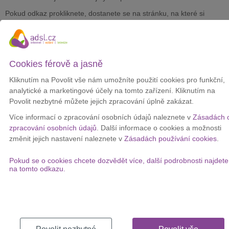
Pokud odkaz prokliknete, dostanete se na stránku, na které si
můžete objednat
tarif s neomezeným voláním, SMS a daty s 5G
rychlostí
.
Místo původních 1 307 Kč podvodníci inzerují tarif za
199 Kč
.
Nabídka je přitom
omezená na pouhou jednu hodinu
, aby
Cookies férově a jasně
donutili uživatele rychle kliknout a objednat.
Kliknutím na Povolit vše nám umožníte použití cookies pro funkční,
Pokud ale nátlaku podlehnete a poskytnete požadované údaje,
analytické a marketingové účely na tomto zařízení. Kliknutím na
můžete
přijít o nemalé peníze
.
Povolit nezbytné můžete jejich zpracování úplně zakázat.
„Jedná se o phishingovou stránku, která po uživatelích požaduje
Více informací o zpracování osobních údajů naleznete v
Zásadách 
přihlášení k jejich bankovním účtům. Uživatelům doporučujeme na
zpracování osobních údajů
. Další informace o cookies a možnosti
podezřelé nabídky z neznámých čísel nereagovat,“
stojí
změnit jejich nastavení naleznete v
Zásadách používání cookies
.
v prohlášení na webu CSIRT.CZ.
Pokud se o cookies chcete dozvědět více, další podrobnosti najdete
Foto: CSIRT.CZ
na tomto odkazu.
Trápí vás rychlost internetu u vás doma?
Pokud máte doma pomalý internet, prověřte, jestli na vaší adrese