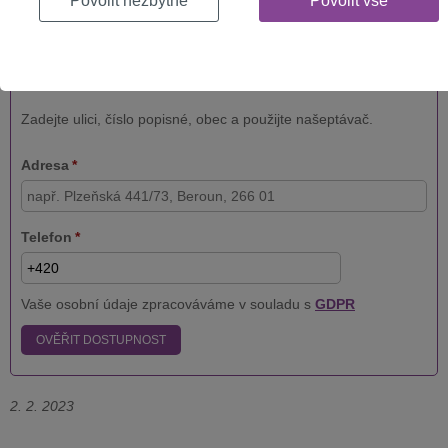
Povolit nezbytné
Povolit vše
není rychlejší technologie nebo levnější varianta:
Dostupnost služeb
Zadejte ulici, číslo popisné, obec a použijte našeptávač.
Adresa
*
Telefon
*
Vaše osobní údaje zpracováváme v souladu s
GDPR
OVĚŘIT DOSTUPNOST
2. 2. 2023