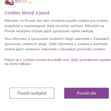
lidmi najednou. Rozhlížíme se na všechny světové strany - to na
obraze
značí několik tváří
. K tomu všemu patří rychlost, dravost a
pohotovost - ty znázorňuje tygr. Naše šance je tady a teď. Čísla na
Cookies férově a jasně
obraze v převráceném pořadí značí chaos, který někdy pociťujeme,
Kliknutím na Povolit vše nám umožníte použití cookies pro funkční,
když se snažíme v tom všem vyznat. V Době datové je důležité víc
analytické a marketingové účely na tomto zařízení. Kliknutím na
než kdykoliv předtím
ověřovat informace
, které k nám proudí - na
Povolit nezbytné můžete jejich zpracování úplně zakázat.
mé malbě Amor eliminuje Fake News. Ve vrchní části obrazu
vidíme smajlíka ze dvou částí - tím jsem chtěl znázornit, že za
Více informací o zpracování osobních údajů naleznete v
Zásadách 
každým emoji, které vidíme, je člověk, osobnost,"
shrnul svůj
zpracování osobních údajů
. Další informace o cookies a možnosti
pohled na Dobu datovou mladý výtvarník.
změnit jejich nastavení naleznete v
Zásadách používání cookies
.
Mrkněte na video, které vzniklo na eventu pořádaném O2 na Letné.
Pokud se o cookies chcete dozvědět více, další podrobnosti najdete
Operátor jej využije k šíření nové nabídky po sociálníh sítích. Dílo
na tomto odkazu.
mladého autora bude pak vystavené
v sídle O2 na Brumlovce
.
Povolit nezbytné
Povolit vše