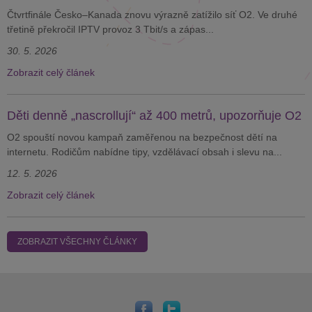
Čtvrtfinále Česko–Kanada znovu výrazně zatížilo síť O2. Ve druhé
třetině překročil IPTV provoz 3 Tbit/s a zápas...
30. 5. 2026
Zobrazit celý článek
Děti denně „nascrollují“ až 400 metrů, upozorňuje O2
O2 spouští novou kampaň zaměřenou na bezpečnost dětí na
internetu. Rodičům nabídne tipy, vzdělávací obsah i slevu na...
12. 5. 2026
Zobrazit celý článek
ZOBRAZIT VŠECHNY ČLÁNKY