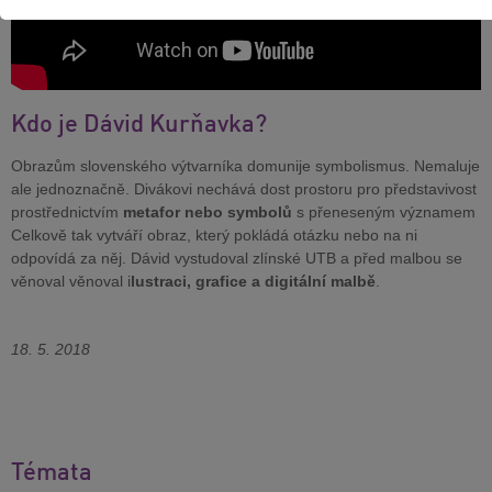
Kdo je Dávid Kurňavka?
Obrazům slovenského výtvarníka domunije symbolismus. Nemaluje
ale jednoznačně. Divákovi nechává dost prostoru pro představivost
prostřednictvím
metafor nebo symbolů
s přeneseným významem
Celkově tak vytváří obraz, který pokládá otázku nebo na ni
odpovídá za něj. Dávid vystudoval zlínské UTB a před malbou se
věnoval věnoval i
lustraci, grafice a digitální malbě
.
18. 5. 2018
Témata