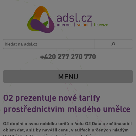
+420 277 270 770
MENU
O2 prezentuje nové tarify
prostřednictvím mladého umělce
O2 doplnilo svou nabídku tarifů o řadu O2 Data a zpětinásobil
objem dat, aniž by navýšil cenu, v tarifech určených mladým,