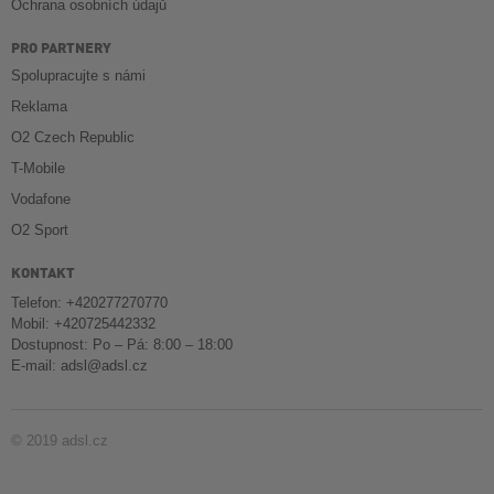
Ochrana osobních údajů
PRO PARTNERY
Spolupracujte s námi
Reklama
O2 Czech Republic
T-Mobile
Vodafone
O2 Sport
KONTAKT
Telefon: +420277270770
Mobil: +420725442332
Dostupnost: Po – Pá: 8:00 – 18:00
E-mail:
adsl@adsl.cz
© 2019 adsl.cz