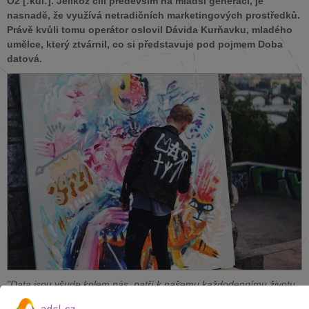
O2 [:kůl:]. Jelikož cílí především na mladší generaci, je
nasnadě, že využívá netradičních marketingových prostředků.
Právě kvůli tomu operátor oslovil Dávida Kurňavku, mladého
umělce, který ztvárnil, co si představuje pod pojmem Doba
datová.
"Data jsou všude kolem nás, patří k našemu každodennímu životu.
Vstřebáváme velké množství informací a komunikujeme s několika