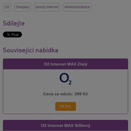
O2
Oneplay
pevný internet
telekomunikace
Sdílejte
Související nabídka
O2 Internet MAX Zlatý
Cena za měsíc:
399 Kč
DETAIL
O2 Internet MAX Stříbrný