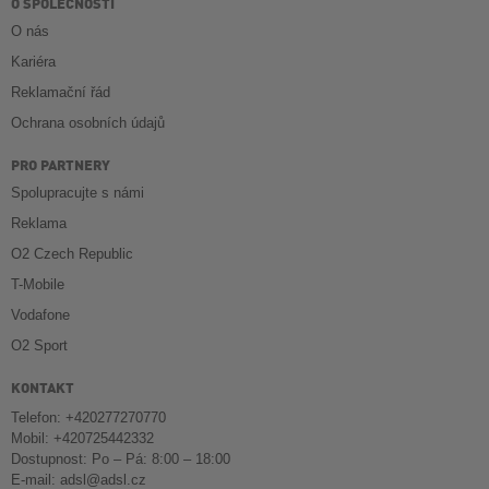
O SPOLEČNOSTI
O nás
Kariéra
Reklamační řád
Ochrana osobních údajů
PRO PARTNERY
Spolupracujte s námi
Reklama
O2 Czech Republic
T-Mobile
Vodafone
O2 Sport
KONTAKT
Telefon: +420277270770
Mobil: +420725442332
Dostupnost: Po – Pá: 8:00 – 18:00
E-mail:
adsl@adsl.cz