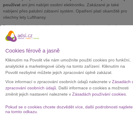
používat
ani jimi nabíjet osobní elektroniku. Zakázané je také
nabíjení přes palubní zábavní systém. Opatření platí okamžitě pro
všechny lety Lufthansy.
Powerbanky jsou i nadále povoleny v příručním zavazadle,
do
odbaveného zavazadla ale nepatří
, což zůstává beze změny.
Nově je však zakázáno jejich ukládání do zavazadlového prostoru
nad hlavou. Cestující je musí mít u sebe nebo uložené v zavazadle
Cookies férově a jasně
pod sedadlem.
Kliknutím na Povolit vše nám umožníte použití cookies pro funkční,
Lufthansa zároveň stanovila
maximální kapacitu 100 Wh
, což
analytické a marketingové účely na tomto zařízení. Kliknutím na
odpovídá zhruba 27 000 mAh. Každý cestující smí mít na palubě
Povolit nezbytné můžete jejich zpracování úplně zakázat.
nejvýše dvě powerbanky. Větší baterie jsou možné jen s
předchozím souhlasem aerolinky, jinak hrozí jejich zabavení a
Více informací o zpracování osobních údajů naleznete v
Zásadách 
likvidace.
zpracování osobních údajů
. Další informace o cookies a možnosti
změnit jejich nastavení naleznete v
Zásadách používání cookies
.
Důvodem změn jsou aktualizovaná doporučení Evropské agentury
pro bezpečnost letectví (EASA). Pravidla se vztahují nejen na
Pokud se o cookies chcete dozvědět více, další podrobnosti najdete
Lufthansu, ale i na její dceřiné a partnerské aerolinky, jako jsou
na tomto odkazu.
Swiss, Eurowings, Austrian Airlines, Brussels Airlines či
Edelweiss
.
Zpřísnění přichází po vážném incidentu z ledna 2025, kdy na