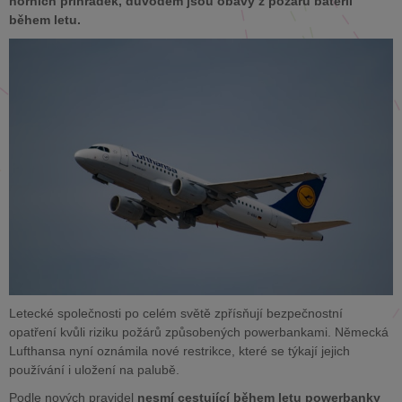
horních přihrádek, důvodem jsou obavy z požárů baterií
během letu.
Letecké společnosti po celém světě zpřísňují bezpečnostní
opatření kvůli riziku požárů způsobených powerbankami. Německá
Lufthansa nyní oznámila nové restrikce, které se týkají jejich
používání i uložení na palubě.
Podle nových pravidel
nesmí cestující během letu powerbanky