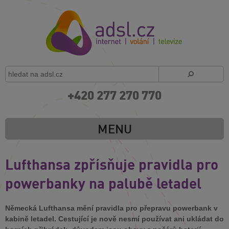
+420 277 270 770
MENU
Lufthansa zpřísňuje pravidla pro
powerbanky na palubě letadel
Německá Lufthansa mění pravidla pro přepravu powerbank v
kabině letadel. Cestující je nově nesmí používat ani ukládat do