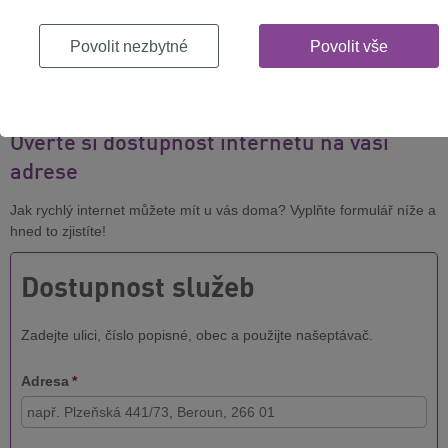
palubě letounu Airbus A321 společnosti Air Busan vypukl požár
způsobený powerbankou uloženou v horním prostoru. Oheň zranil
Povolit nezbytné
Povolit vše
27 lidí a vedl k evakuaci letadla, což přimělo úřady i aerolinky
hledat přísnější preventivní opatření.
Ověřte si dostupnost internetu na vaší
adrese
Jak rychlý internet můžete mít u vás doma? Vyplňte formulář níže a
hned to zjistíte!
Dostupnost služeb
Zadejte ulici, číslo popisné, obec a použijte našeptávač.
Adresa
*