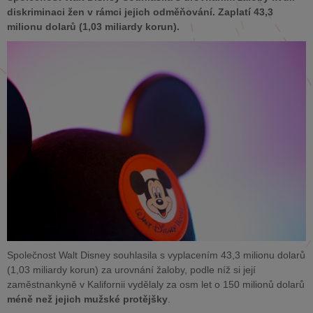
diskriminaci žen v rámci jejich odměňování. Zaplatí 43,3
milionu dolarů (1,03 miliardy korun).
Společnost Walt Disney souhlasila s vyplacením 43,3 milionu dolarů
(1,03 miliardy korun) za urovnání žaloby, podle níž si její
zaměstnankyně v Kalifornii vydělaly za osm let o 150 milionů dolarů
méně než jejich mužské protějšky
.