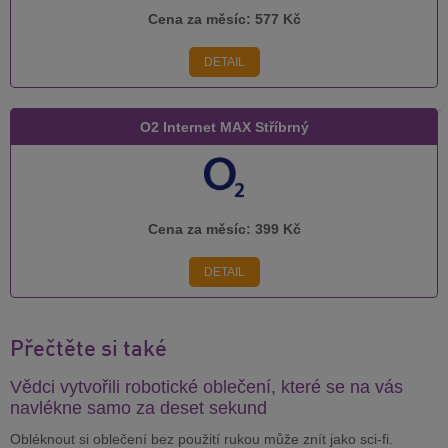
Cena za měsíc:
577 Kč
DETAIL
O2 Internet MAX Stříbrný
Cena za měsíc:
399 Kč
DETAIL
Přečtěte si také
Vědci vytvořili robotické oblečení, které se na vás
navlékne samo za deset sekund
Obléknout si oblečení bez použití rukou může znít jako sci-fi.