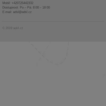
Mobil: +420725442332
Dostupnost: Po – Pá: 8:00 – 18:00
E-mail:
adsl@adsl.cz
© 2019 adsl.cz