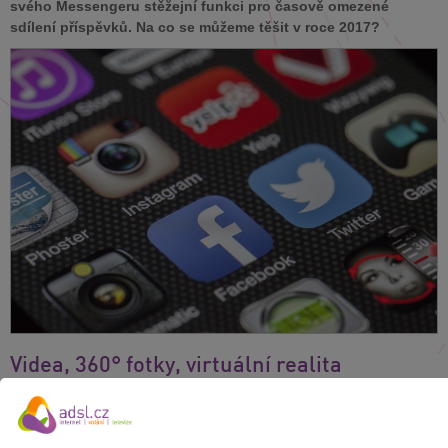
svého Messengeru stěžejní funkci pro časově omezené
sdílení příspěvků. Na co se můžeme těšit v roce 2017?
Videa, 360° fotky, virtuální realita
Klasické formáty už netáhnou. Podle
Vojtěcha Lamberta
, ředitele
digitální agentury LCG New Media, budou videa v roce 2017 hrát
ještě větší dominanci než v předchozím roce, značky více budou