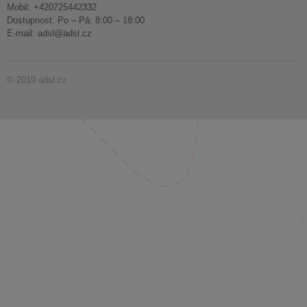
Mobil: +420725442332
Dostupnost: Po – Pá: 8:00 – 18:00
E-mail:
adsl@adsl.cz
© 2019 adsl.cz