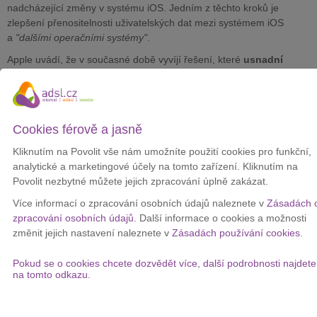
nadcházející změny v systému iOS. Jedním z těchto kroků je
zlepšení přenositelnosti uživatelských dat mezi systémem iOS
a
"dalšími operačními systémy"
.
Apple uvádí, že v současné době vyvíjí řešení, které
usnadní
přenos uživatelských dat
z iPhonu do
"ostatních telefonů"
, tedy
telefonů s Androidem.
Společnost Apple plánuje provést další změny ve své nabídce
přenositelnosti uživatelských dat. Toto řešení chce zpřístupnit
Cookies férově a jasně
veřejnosti
do podzimu 2025
.
Kliknutím na Povolit vše nám umožníte použití cookies pro funkční,
Zatím ale není jasné, jak přesně bude fungovat. Z popisu to
analytické a marketingové účely na tomto zařízení. Kliknutím na
vypadá, že Apple pouze poskytne nástroje pro ostatní,
Povolit nezbytné můžete jejich zpracování úplně zakázat.
pravděpodobně včetně Googlu, aby si
vytvořili vlastní aplikace
Více informací o zpracování osobních údajů naleznete v
Zásadách 
pro přenos dat.
zpracování osobních údajů
. Další informace o cookies a možnosti
V současnosti má Apple na Androidu možnost "
Move to iPhone
",
změnit jejich nastavení naleznete v
Zásadách používání cookies
.
která pomáhá uživatelům přenášet data ze zařízení se systémem
Android do iPhonu.
Pokud se o cookies chcete dozvědět více, další podrobnosti najdete
na tomto odkazu.
Google mezitím nedávno přepracoval způsob, jakým mohou
uživatelé přenášet svá data z iPhonu do telefonu s Androidem
pomocí aplikace "
Switch to Android
". Tato aplikace je však dosti