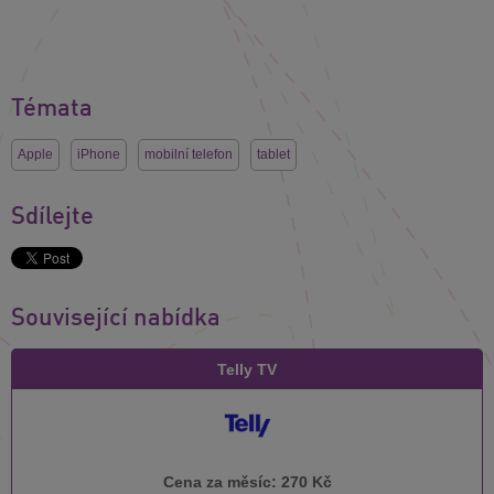
Témata
Apple
iPhone
mobilní telefon
tablet
Sdílejte
Související nabídka
Telly TV
Cena za měsíc:
270 Kč