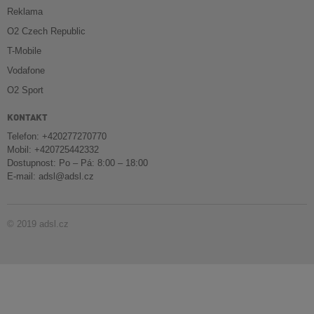
Reklama
O2 Czech Republic
T-Mobile
Vodafone
O2 Sport
KONTAKT
Telefon: +420277270770
Mobil: +420725442332
Dostupnost: Po – Pá: 8:00 – 18:00
E-mail:
adsl@adsl.cz
© 2019 adsl.cz