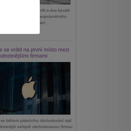
 podal žalobu na OpenAI a dva bývalé
tnance, které viní z neoprávněného
vání důvěrných informací...
it celý článek
e se vrátil na první místo mezi
odnotnějšími firmami
 se během pátečního obchodování stal
dnotnější veřejně obchodovanou firmou