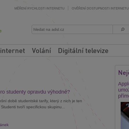
MĚŘENÍ RYCHLOSTI INTERNETU
OVĚŘENÍ DOSTUPNOSTI INTERNETU
 internet
Volání
Digitální televize
Nej
Appl
umož
 pro studenty opravdu výhodné?
přím
ešní době studentské tarify, který z nich je ten
Studenti tvoří specifickou skupinu...
lánek