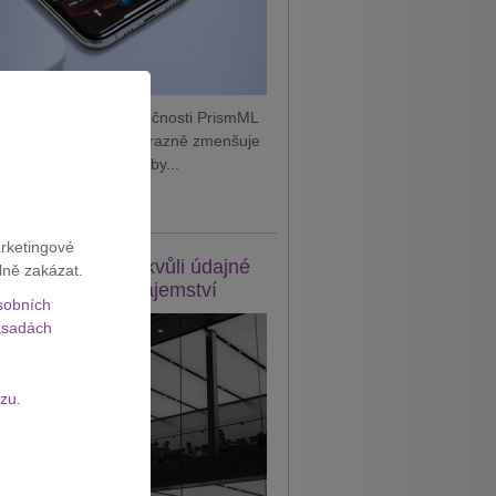
 podle vyjádření společnosti PrismML
je technologii, která výrazně zmenšuje
AI modely. Díky tomu by...
it celý článek
arketingové
e žaluje OpenAI kvůli údajné
lně zakázat.
eži obchodního tajemství
sobních
sadách
zu.