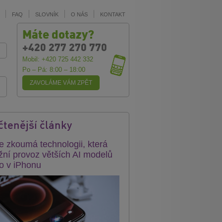
FAQ
SLOVNÍK
O NÁS
KONTAKT
Máte dotazy?
+420 277 270 770
Mobil: +420 725 442 332
Po – Pá: 8:00 – 18:00
ZAVOLÁME VÁM ZPĚT
čtenější články
e zkoumá technologii, která
ní provoz větších AI modelů
o v iPhonu