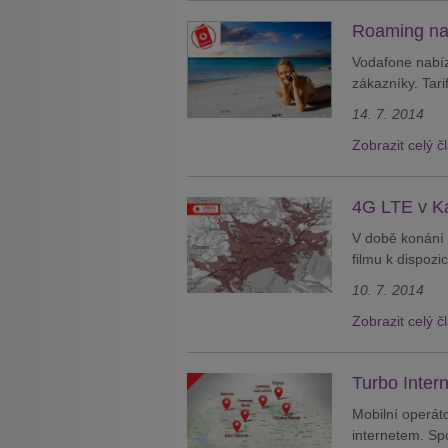
Roaming na
Vodafone nabíz
zákazníky. Tar
14. 7. 2014
Zobrazit celý č
4G LTE v K
V době konání 
filmu k dispozic
10. 7. 2014
Zobrazit celý č
Turbo Inter
Mobilní operáto
internetem. Spo