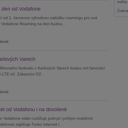
světa.
 den od Vodafone
Zobraz
í od 1. července výhodnou nabídku roamingu pro své
if Vodafone Roaming na den budou...
lánek
arlových Varech
filmového festivalu v Karlových Varech budou mít fanoušci
i LTE síť. Zákazníci O2...
lánek
net od Vodafonu i na dovolené
r Vodafone stále rozšiřuje pokrytí rychlým mobilním
lečnost zajišťuje Turbo Internet i...