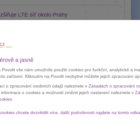
zšiřuje LTE síť okolo Prahy
čuje v pokrývání České republiky mobilním internetem 4G
kurenci O2 a T-Mobile, kteří v...
Apple
testu
velké 
lánek
Zobraz
érově a jasně
ternet od Vodafonu si připlatíte
a Povolit vše nám umožníte použití cookies pro funkční, analytické a m
Appl
mto zařízení. Kliknutím na Povolit nezbytné můžete jejich zpracování úp
h telefonů a tabletů vyvolala také touhu po neomezeném
krád
ací o zpracování osobních údajů naleznete v
Zásadách o zpracování o
ernet. Při platbě měsíčního...
í informace o cookies a možnosti změnit jejich nastavení naleznete v
Zá
ookies
.
lánek
cookies chcete dozvědět více, další podrobnosti najdete na tomto odka
ový studentský tarif bez závazků
 nyní získat zajímavý tarif od společnosti Vodafone.