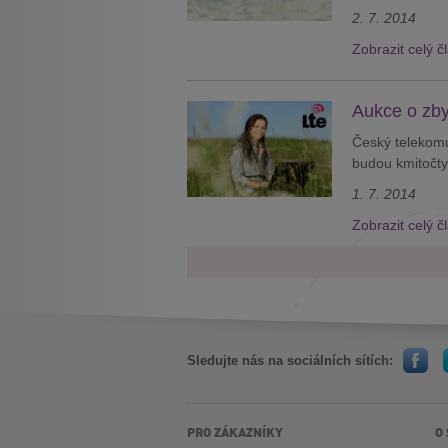
2. 7. 2014
Zobrazit celý č
Aukce o zb
Český telekomun
budou kmitočty,
1. 7. 2014
Zobrazit celý č
Sledujte nás na sociálních sítích:
PRO ZÁKAZNÍKY
O