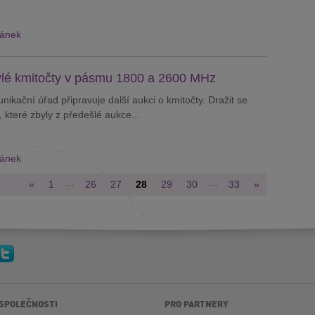
lánek
ylé kmitočty v pásmu 1800 a 2600 MHz
ikační úřad připravuje další aukci o kmitočty. Dražit se
 které zbyly z předešlé aukce...
lánek
…
…
«
1
26
27
28
29
30
33
»
 SPOLEČNOSTI
PRO PARTNERY