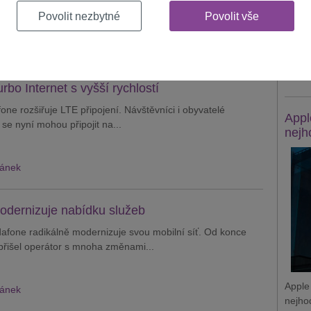
26 let operátor poskytne dostatek...
Povolit nezbytné
Povolit vše
Apple
zaměs
lánek
získá
Zobraz
bo Internet s vyšší rychlostí
ne rozšiřuje LTE připojení. Návštěvníci i obyvatelé
Appl
se nyní mohou připojit na...
nejh
lánek
dernizuje nabídku služeb
afone radikálně modernizuje svou mobilní síť. Od konce
přišel operátor s mnoha změnami...
Apple
lánek
nejho