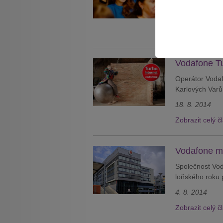
Zákazníkům do 
12. 9. 2014
Zobrazit celý č
Vodafone Tur
Operátor Vodafo
Karlových Varů 
18. 8. 2014
Zobrazit celý č
Vodafone mo
Společnost Vod
loňského roku 
4. 8. 2014
Zobrazit celý č