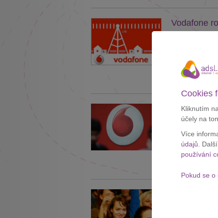
Vodafone ro
Vodafone pokra
LTE. Oproti kon
26. 9. 2014
Zobrazit celý č
Cookies f
Za rychlý in
Kliknutím n
účely na to
Invaze chytrýc
Více inform
přístupu na int
údajů
. Dalš
16. 9. 2014
používání c
Zobrazit celý č
Pokud se o 
Vodafone: N
Studenti mohou