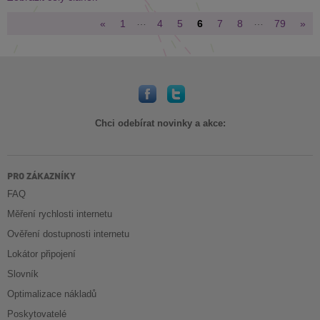
…
…
«
1
4
5
6
7
8
79
»
Chci odebírat novinky a akce:
PRO ZÁKAZNÍKY
FAQ
Měření rychlosti internetu
Ověření dostupnosti internetu
Lokátor připojení
Slovník
Optimalizace nákladů
Poskytovatelé