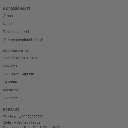
O SPOLEČNOSTI
O nás
Kariéra
Reklamační řád
Ochrana osobních údajů
PRO PARTNERY
Spolupracujte s námi
Reklama
O2 Czech Republic
T-Mobile
Vodafone
O2 Sport
KONTAKT
Telefon: +420277270770
Mobil: +420725442332
Dostupnost: Po – Pá: 8:00 – 18:00