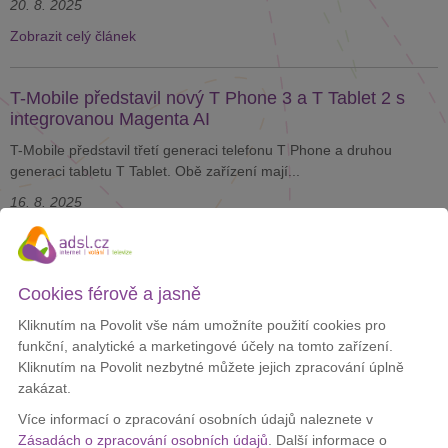
20. 8. 2025
Zobrazit celý článek
T-Mobile představil nový T Phone 3 a T Tablet 2 s
integrovanou Magenta AI
T-Mobile představil třetí generaci telefonu T Phone a druhou
generaci tabletu T Tablet. Obě zařízení mají...
16. 8. 2025
Zobrazit celý článek
Cookies férově a jasně
Čech zaplatil tisíce za hovor z Chorvatska, mobil se
připojil k síti mimo EU
Kliknutím na Povolit vše nám umožníte použití cookies pro
funkční, analytické a marketingové účely na tomto zařízení.
Miloš volal na dovolené na chorvatském ostrově Mljet domů.
Kliknutím na Povolit nezbytné můžete jejich zpracování úplně
Telefon se ale připojil k síti v Bosně a Hercegovině...
zakázat.
13. 8. 2025
Více informací o zpracování osobních údajů naleznete v
Zobrazit celý článek
Zásadách o zpracování osobních údajů
. Další informace o