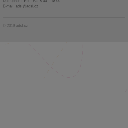
Dostupnost: Po – Pá: 8:00 – 18:00
E-mail:
adsl@adsl.cz
© 2019 adsl.cz