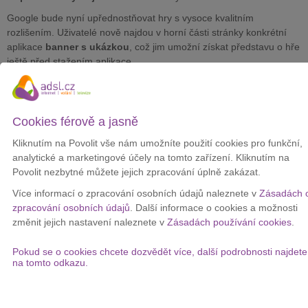
Google bude nyní upřednostňovat hry s vysoce kvalitním
rozlišením. Uživatelé nově najdou v horní části stránky konkrétní
aplikace
banner s ukázkou
, což jim umožní získat představu o hře
ještě před stažením aplikace.
Společnost dále uspořádala stránky s podrobnostmi o aplikacích a
hrách do více sloupců.
A aby podpořila aplikace, které dobře vypadají na skládacích
Cookies férově a jasně
zařízeních a tabletech, provádí v Obchodě Play i několik změn v
Kliknutím na Povolit vše nám umožníte použití cookies pro funkční,
hodnocení aplikací.
analytické a marketingové účely na tomto zařízení. Kliknutím na
Aplikace, které
dobře mění velikost
napříč zařízeními, nejsou
Povolit nezbytné můžete jejich zpracování úplně zakázat.
letterboxované a podporují orientaci na výšku i na šířku, budou
Více informací o zpracování osobních údajů naleznete v
Zásadách 
lépe hodnoceny. Do budoucnu budou tato kritéria dokonce
zpracování osobních údajů
. Další informace o cookies a možnosti
zohledňovat i volby editorů a další kurátorské kolekce a články.
změnit jejich nastavení naleznete v
Zásadách používání cookies
.
Nově si v Obchodě Play můžete na zařízeních s velkou obrazovkou
všimnout také
vylepšené navigace
. Na tabletech, Chromeboocích
Pokud se o cookies chcete dozvědět více, další podrobnosti najdete
a skládacích zařízeních se začala zobrazovat navigační lišta na
na tomto odkazu.
levé straně.
K dispozici je také vylepšené vyhledávání na rozdělené obrazovce,