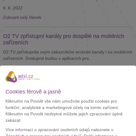
6. 6. 2022
Zobrazit celý článek
O2 TV zpřístupní kanály pro dospělé na mobilních
zařízeních
O2 TV zpřístupnila svým zákazníkům erotické kanály i na mobilních
zařízeních. Dostupné budou v aplikacích pro...
20. 4. 2022
Zobrazit celý článek
Cookies férově a jasně
O2 představilo novou aplikaci O2 TV pro televize
Kliknutím na Povolit vše nám umožníte použití cookies pro
Samsung
funkční, analytické a marketingové účely na tomto zařízení.
O2 aktualizovalo aplikaci O2 TV pro chytré televize Samsung.
Kliknutím na Povolit nezbytné můžete jejich zpracování úplně
Prostředí bude přehlednější a design sjednocený s...
zakázat.
7. 4. 2022
Více informací o zpracování osobních údajů naleznete v