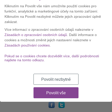
15. 7. 2013
Kliknutím na Povolit vše nám umožníte použití cookies pro
Zobrazit celý článek
funkční, analytické a marketingové účely na tomto zařízení.
Kliknutím na Povolit nezbytné můžete jejich zpracování úplně
zakázat.
Levnější O2 TV napořád, v základu 53 programů!
Více informací o zpracování osobních údajů naleznete v
13. 3. 2013
Zásadách o zpracování osobních údajů
. Další informace o
Zobrazit celý článek
cookies a možnosti změnit jejich nastavení naleznete v
Zásadách používání cookies
.
O2 TV rozšiřuje nabídku programů
Pokud se o cookies chcete dozvědět více, další podrobnosti
najdete na tomto odkazu.
3. 10. 2012
Zobrazit celý článek
Povolit nezbytné
…
«
1
8
9
10
11
12
Povolit vše