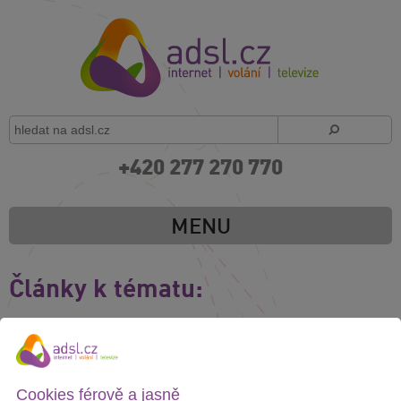
+420 277 270 770
MENU
Články k tématu:
Nová televize O2 TV
Dnešním dnem Telefónica O2 nabízí zcela novou O2 TV. Ta
předchozí byla již 7 let zastaralá. Nabídka je od 15.7. 2013...
Cookies férově a jasně