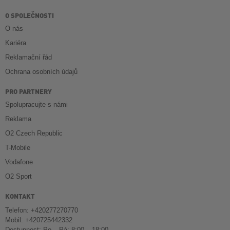
O SPOLEČNOSTI
O nás
Kariéra
Reklamační řád
Ochrana osobních údajů
PRO PARTNERY
Spolupracujte s námi
Reklama
O2 Czech Republic
T-Mobile
Vodafone
O2 Sport
KONTAKT
Telefon: +420277270770
Mobil: +420725442332
Dostupnost: Po – Pá: 8:00 – 18:00