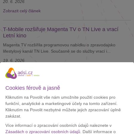
20. 6. 2026
Zobrazit celý článek
T-Mobile rozšiřuje Magenta TV o TN Live a vrací
Letní kino
Magenta TV rozšířila programovou nabídku o zpravodajsko
lifestylový kanál TN Live. Současně se do služby vrací i...
19. 6. 2026
Zobrazit celý článek
Cookies férově a jasně
V Británii otestovali první vakcínu navrženou umělou
inteligencí
Kliknutím na Povolit vše nám umožníte použití cookies pro
funkční, analytické a marketingové účely na tomto zařízení.
Britští vědci představili vakcínu, jejíž klíčovou část navrhla umělá
Kliknutím na Povolit nezbytné můžete jejich zpracování úplně
inteligence. Cílem je vytvořit ochranu nejen...
zakázat.
18. 6. 2026
Více informací o zpracování osobních údajů naleznete v
Zobrazit celý článek
Zásadách o zpracování osobních údajů
. Další informace o