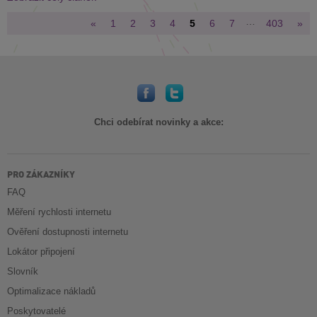
…
«
1
2
3
4
5
6
7
403
»
Chci odebírat novinky a akce:
PRO ZÁKAZNÍKY
FAQ
Měření rychlosti internetu
Ověření dostupnosti internetu
Lokátor připojení
Slovník
Optimalizace nákladů
Poskytovatelé