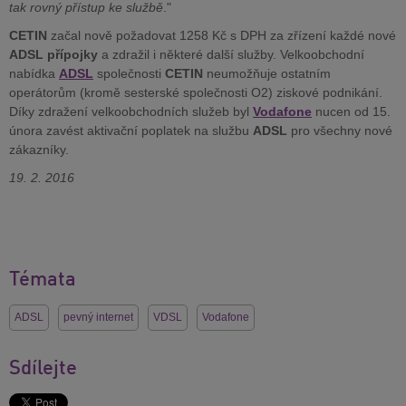
tak rovný přístup ke službě
."
CETIN
začal nově požadovat 1258 Kč s DPH za zřízení každé nové
ADSL přípojky
a zdražil i některé další služby. Velkoobchodní
nabídka
ADSL
společnosti
CETIN
neumožňuje ostatním
operátorům (kromě sesterské společnosti O2) ziskové podnikání.
Díky zdražení velkoobchodních služeb byl
Vodafone
nucen od 15.
února zavést aktivační poplatek na službu
ADSL
pro všechny nové
zákazníky.
19. 2. 2016
Témata
ADSL
pevný internet
VDSL
Vodafone
Sdílejte