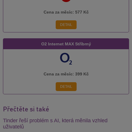
Cena za měsíc:
577 Kč
DETAIL
O2 Internet MAX Stříbrný
Cena za měsíc:
399 Kč
DETAIL
Přečtěte si také
Tinder řeší problém s AI, která měnila vzhled
uživatelů