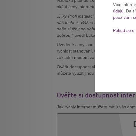
Nabídka platí do 26. ledna 2025 a vztahu
Více inform
akční ceny internetu nabízí Vodafone i
pr
údajů
. Dalš
„Díky Profi instalaci se nebudete muset o
používání c
náš technik. Běžná cena této služby je 2 
naše služby po dobu dvou let. S Profi ins
Pokud se o 
dobrou,“
uvedl Lukáš Sedmera, Business
Uvedené ceny jsou bez modemu. Moder
rychlost stahování, vás vyjde na dalších 
základní modem za 70 Kč měsíčně.
Ověřit dostupnost vlastní sítě Vodafonu 
můžete využít jinou akci –
pevný interne
Ověřte si dostupnost inte
Jak rychlý internet můžete mít u vás doma