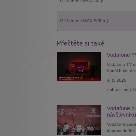
O2 Internet MAX Zlatý
O2 Internet MAX Stříbrný
Přečtěte si také
Vodafone TV
Vodafone TV od
Kanál bude dos
4. 8. 2026
Zobrazit celý č
Vodafone bu
návštěvníků
Vodafone bude 
doprovodného 