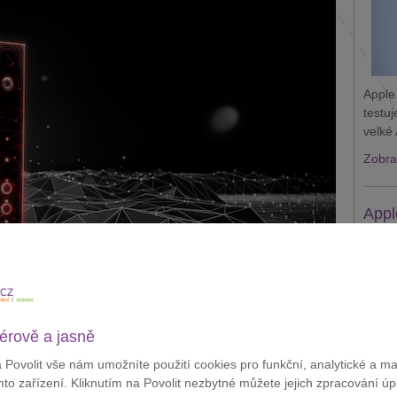
Apple
testu
velké 
Zobraz
Appl
krád
érově a jasně
u Crazy Week, ve které nabídne pevné internetové připojení
a Povolit vše nám umožníte použití cookies pro funkční, analytické a m
etně nejvyšší gigabitové rychlosti.
mto zařízení. Kliknutím na Povolit nezbytné můžete jejich zpracování úp