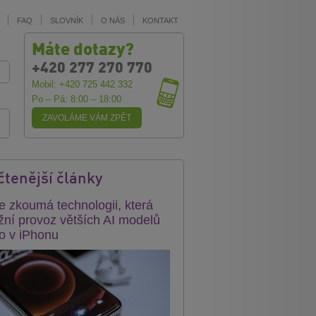
FAQ
SLOVNÍK
O NÁS
KONTAKT
Máte dotazy?
+420 277 270 770
Mobil: +420 725 442 332
Po – Pá: 8:00 – 18:00
ZAVOLÁME VÁM ZPĚT
čtenější články
e zkoumá technologii, která
ní provoz větších AI modelů
o v iPhonu