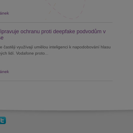
lánek
ipravuje ochranu proti deepfake podvodům v
se
e častěji využívají umělou inteligenci k napodobování hlasu
ých lidí. Vodafone proto...
lánek