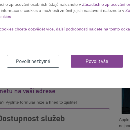
je se na nové aktivace v rámci vlastní sítě Vodafonu. Kromě
ací o zpracování osobních údajů naleznete v
Zásadách o zpracování o
ofesionální instalaci
se 100% slevou.
Apple
í informace o cookies a možnosti změnit jejich nastavení naleznete v
Zá
 nic starat a vše potřebné za vás na místě zapojí a vyzkouší
zaměs
ookies
.
400 korun, ale nyní ji poskytneme zdarma, stačí využívat
získá
talací budete mít jistotu, že vám vše bude fungovat na první
cookies chcete dozvědět více, další podrobnosti najdete na tomto odka
Zobraz
 Development Senior Manager ve Vodafonu.
ní
Vodafone Station Wi-Fi 6
, který umožňuje gigabitovou
100 Kč měsíčně. Pokud ale zvolíte nižší rychlost, stačí vám
Appl
nejh
Povolit nezbytné
Povolit vše
si můžete
zde
. V případě, že na vaší adrese není pokrytí,
t za 299 Kč
na prvních 6 měsíců.
rnetu na vaší adrese
? Vyplňte formulář níže a hned to zjistíte!
Dostupnost služeb
Apple
nejho