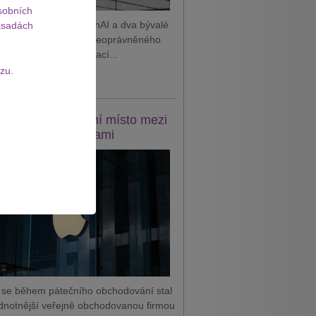
sobních
 podal žalobu na OpenAI a dva bývalé
sadách
tnance, které viní z neoprávněného
vání důvěrných informací...
zu.
it celý článek
e se vrátil na první místo mezi
odnotnějšími firmami
 se během pátečního obchodování stal
dnotnější veřejně obchodovanou firmou