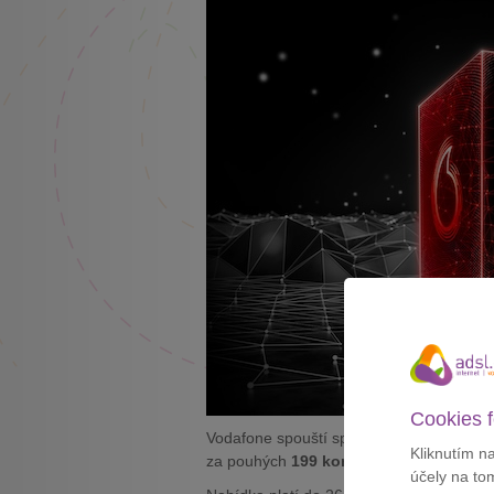
Cookies f
Vodafone spouští speciální akci nazvano
Kliknutím n
za pouhých
199 korun měsíčně
, a to vč
účely na to