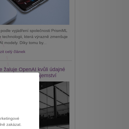
 podle vyjádření společnosti PrismML
je technologii, která výrazně zmenšuje
AI modely. Díky tomu by...
it celý článek
e žaluje OpenAI kvůli údajné
eži obchodního tajemství
arketingové
lně zakázat.