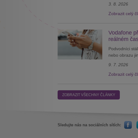
3. 8. 2026
Zobrazit celý č
Vodafone př
reálném ča
Podvodníci stál
nebo obrazu jin
9. 7. 2026
Zobrazit celý č
ZOBRAZIT VŠECHNY ČLÁNKY
Sledujte nás na sociálních sítích: