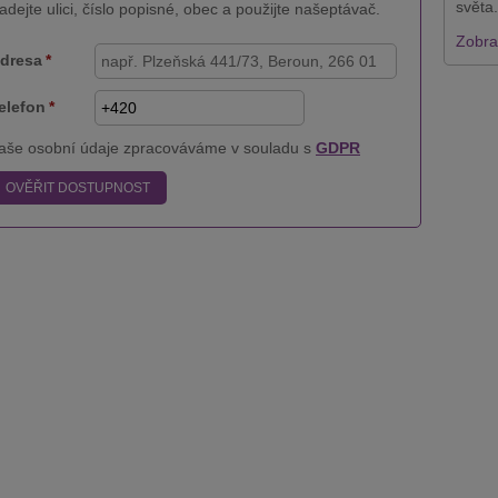
světa.
adejte ulici, číslo popisné, obec a použijte našeptávač.
Zobraz
dresa
*
elefon
*
aše osobní údaje zpracováváme v souladu s
GDPR
OVĚŘIT DOSTUPNOST