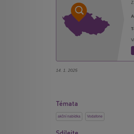
Z
A
T
V
14. 1. 2025
Témata
akční nabídka
Vodafone
Sdílejte