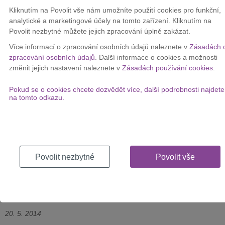
polovinu z nich pokrývá technologie
LTE 900 MHz
. Mezi nově
Kliknutím na Povolit vše nám umožníte použití cookies pro funkční,
pokryté oblasti patří území v Libereckém, Ústeckém, Plzeňském,
analytické a marketingové účely na tomto zařízení. Kliknutím na
Pardubickém, Středočeském, Královehradeckém a Jihočeském
Povolit nezbytné můžete jejich zpracování úplně zakázat.
kraji. Operátor nevynechal ani Vysočinu a pokračuje dále do
Více informací o zpracování osobních údajů naleznete v
Zásadách 
Jihomoravského a Zlínského kraje.
zpracování osobních údajů
. Další informace o cookies a možnosti
změnit jejich nastavení naleznete v
Zásadách používání cookies
.
Pokud se o cookies chcete dozvědět více, další podrobnosti najdete
na tomto odkazu.
Povolit nezbytné
Povolit vše
20. 5. 2014