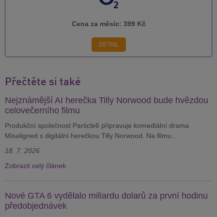
Cena za měsíc:
399 Kč
DETAIL
Přečtěte si také
Nejznámější AI herečka Tilly Norwood bude hvězdou
celovečerního filmu
Produkční společnost Particle6 připravuje komediální drama
Misaligned s digitální herečkou Tilly Norwood. Na filmu...
18. 7. 2026
Zobrazit celý článek
Nové GTA 6 vydělalo miliardu dolarů za první hodinu
předobjednávek