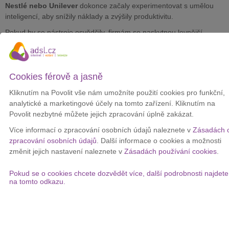
Nestlé nebo Unilever
dokonce začaly experimentovat s umělou
inteligencí, aby snížily náklady a zvýšily produktivitu.
Pokud by se nástroje osvědčily, firmám se naskytnou levnější,
rychlejší a prakticky neomezené způsoby
propagace produktů
.
Technologie může být použita k vytváření zdánlivě originálních
textů, obrázků, a dokonce i počítačového kódu.
Cookies férově a jasně
"Úspory mohou být desetinásobné nebo dvacetinásobné. Místo
Kliknutím na Povolit vše nám umožníte použití cookies pro funkční,
toho, abychom kvůli natáčení reklamy letěli s filmovým štábem do
analytické a marketingové účely na tomto zařízení. Kliknutím na
Afriky, jsme ji vytvořili virtuálně,"
uvedl generální ředitel Mark Read
Povolit nezbytné můžete jejich zpracování úplně zakázat.
z reklamní agentury WPP.
Více informací o zpracování osobních údajů naleznete v
Zásadách 
Agentura spolupracuje například se společností Nestlé, která
zpracování osobních údajů
. Další informace o cookies a možnosti
v současné době hledá způsoby, jak nástroje jako
ChatGPT 4.0 a
změnit jejich nastavení naleznete v
Zásadách používání cookies
.
Dall-E 2
použít při propagaci svých výrobků.
"Nástroj reaguje na brief kampaní skvělými nápady a inspirací,
Pokud se o cookies chcete dozvědět více, další podrobnosti najdete
které plně odpovídají značce a strategii. Tyto nápady pak dále
na tomto odkazu.
rozvíjí kreativní tým, aby se nakonec staly obsahem například pro
naše webové stránky,"
prohlásila Aude Gandon, globální
marketingová ředitelka firmy.