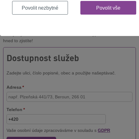
Povolit nezbytné
Povolit vše
Ověřte si dostupnost internetu na vaší
adrese
Jak rychlý internet můžete mít u vás doma? Vyplňte formulář níže a
hned to zjistíte!
Dostupnost služeb
Zadejte ulici, číslo popisné, obec a použijte našeptávač.
Adresa
*
Telefon
*
Vaše osobní údaje zpracováváme v souladu s
GDPR