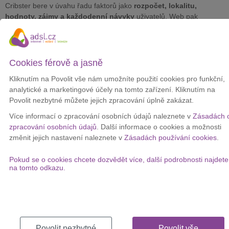
Cribster bere v úvahu řadu faktorů jako
rozpočet, lokalitu,
hodnoty, zájmy a každodenní návyky
uživatelů. Web pak
automaticky spojí studenty s těmi, kteří se k nim nejlépe hodí.
Podle Virina může kvalita bydlení výrazně ovlivnit zkušenosti ze
studia.
„Domov by měl být bezpečným místem, kde se člověk cítí
Cookies férově a jasně
dobře a může si odpočinout od stresu ze školy,“
vysvětlil.
Kliknutím na Povolit vše nám umožníte použití cookies pro funkční,
Dodává, že studenti často z nouze volí nevhodné bydlení nebo
analytické a marketingové účely na tomto zařízení. Kliknutím na
spolubydlící, kteří se k nim nehodí. To může vést ke sporům a
Povolit nezbytné můžete jejich zpracování úplně zakázat.
napětí, zejména u prváků, kteří ještě nemají pevné přátelství a
teprve se přizpůsobují univerzitnímu životu.
Více informací o zpracování osobních údajů naleznete v
Zásadách 
zpracování osobních údajů
. Další informace o cookies a možnosti
Virin také upozornil, že zoufalství při hledání bydlení může studenty
změnit jejich nastavení naleznete v
Zásadách používání cookies
.
vystavit
podvodům nebo obtěžování
na platformách, které
nejsou určené přímo pro ně. Cribster chce tomuto problému
Pokud se o cookies chcete dozvědět více, další podrobnosti najdete
zabránit a studentům pomoci bydlet bezpečněji.
na tomto odkazu.
Chcete výhodný a rychlý internet i u vás
doma?
Povolit nezbytné
Povolit vše