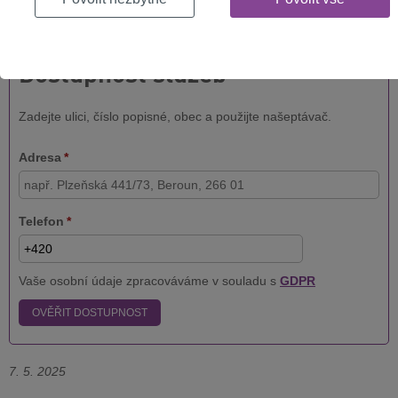
Jak rychlý internet můžete mít na vaší adrese? Vyplňte formulář
níže a hned to zjistíte!
Dostupnost služeb
Zadejte ulici, číslo popisné, obec a použijte našeptávač.
Adresa
*
Telefon
*
Vaše osobní údaje zpracováváme v souladu s
GDPR
OVĚŘIT DOSTUPNOST
7. 5. 2025