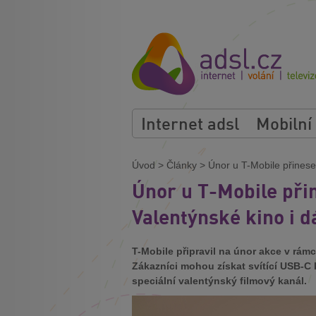
Internet adsl
Mobilní
Úvod
>
Články
>
Únor u T-Mobile přines
Únor u T-Mobile př
Valentýnské kino i 
T-Mobile připravil na únor akce v r
Zákazníci mohou získat svítící USB-C 
speciální valentýnský filmový kanál.