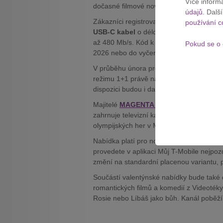
Více inform
dočasné filmové novinky včetně bezplatn
údajů
. Dalš
Zákazníci registrovaní do Magenta Mom
používání c
USB-C kabel
o délce jednoho metru. Kabe
až 480 Mb/s. Kód k vyzvednutí najdete v 
Pokud se o 
2026 nebo do vyčerpání zásob.
V průběhu února program nabídne také
režimu 1+1 právě na 14. února nebo nabí
dispozici budou i další slevy na letenky a 
Majitelé
MAGENTA TV
si pak mohou akt
zahrnuje televizní kanály HBO i službu
olympijských her v Miláně a Cortině 2026 i 
Nabídka platí pro nové i stávající zákazn
provedete v aplikaci Můj T-Mobile nejpoz
změní na standardní placenou variantu, p
Součástí valentýnské nabídky bude tak
romantických filmů a komedií z Videotéky 
Rosie nebo Líbáš jako bůh. Kanál poběží