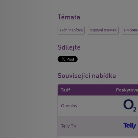
Témata
akční nabídka
digitální televize
T-Mobile
Sdílejte
Související nabídka
Tarif
Poskytova
Oneplay
Telly TV