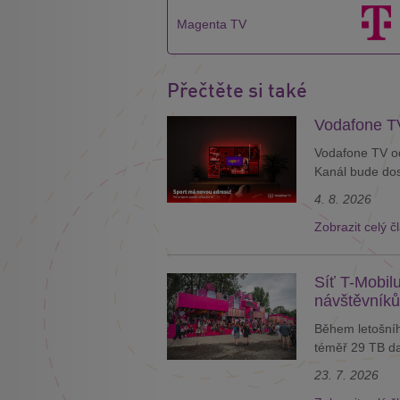
Magenta TV
Přečtěte si také
Vodafone TV
Vodafone TV od
Kanál bude dos
4. 8. 2026
Zobrazit celý č
Síť T-Mobilu
návštěvníků
Během letošníh
téměř 29 TB dat
23. 7. 2026