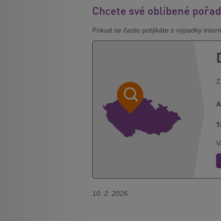
Chcete své oblíbené pořad
Pokud se často potýkáte s výpadky interne
Z
A
T
V
10. 2. 2026