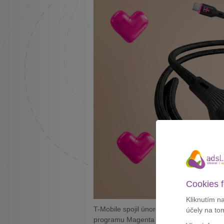
Cookies f
Kliknutím n
T-Mobile spojil únorové nabídky s Valent
účely na to
programu Magenta Moments nabídne pra