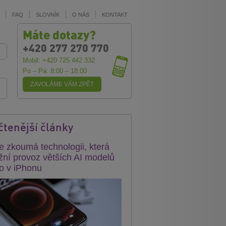
FAQ
SLOVNÍK
O NÁS
KONTAKT
Máte dotazy?
+420 277 270 770
Mobil: +420 725 442 332
Po – Pá: 8:00 – 18:00
ZAVOLÁME VÁM ZPĚT
čtenější články
e zkoumá technologii, která
ní provoz větších AI modelů
o v iPhonu