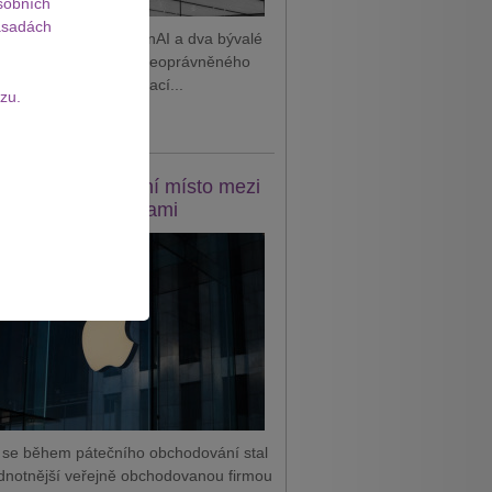
sobních
sadách
 podal žalobu na OpenAI a dva bývalé
tnance, které viní z neoprávněného
vání důvěrných informací...
zu.
it celý článek
e se vrátil na první místo mezi
odnotnějšími firmami
 se během pátečního obchodování stal
dnotnější veřejně obchodovanou firmou