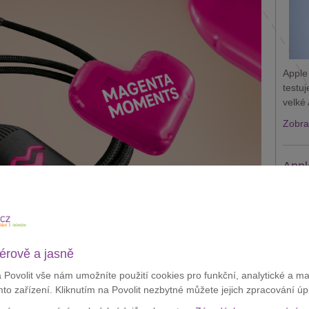
Apple
testu
velké 
Zobraz
Appl
krád
érově a jasně
a Povolit vše nám umožníte použití cookies pro funkční, analytické a m
ýnem a připravil si hned několik bonusů pro své zákazníky. V
mto zařízení. Kliknutím na Povolit nezbytné můžete jejich zpracování úp
ktický dárek pro každého a do
MAGENTA TV
přidá