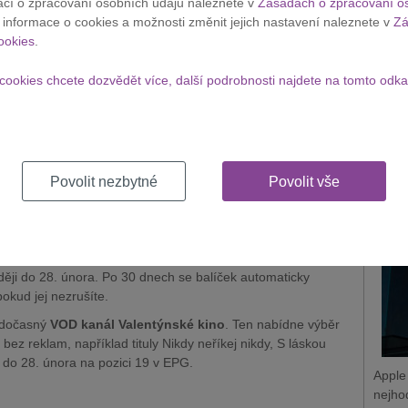
ací o zpracování osobních údajů naleznete v
Zásadách o zpracování o
ého přístupu k HBO.
í informace o cookies a možnosti změnit jejich nastavení naleznete v
Zá
Apple
ents si mohou na prodejnách T-Mobile vyzvednout
svítící
ookies
.
zaměs
l podporuje rychlé nabíjení až 60 W a přenos dat rychlostí
získá
aplikaci Můj T-Mobile a využít ho můžete do 31. března
cookies chcete dozvědět více, další podrobnosti najdete na tomto odka
Zobraz
valentýnské akce
, například vstupenku do kina CineStar v
dku 1+1 na občerstvení v restauracích Pizza Hut. K
Appl
kulturní zážitky.
nejh
Povolit nezbytné
Povolit vše
ivovat
Balíček HBO Základ na jeden měsíc zdarma
. Ten
 HBO Max, kde budou dostupné všechny přenosy Zimních
další filmy a seriály.
íky
MAGENTA TV
s tarify S Plus a vyššími. Aktivaci
ději do 28. února. Po 30 dnech se balíček automaticky
okud jej nezrušíte.
é dočasný
VOD kanál Valentýnské kino
. Ten nabídne výběr
bez reklam, například tituly Nikdy neříkej nikdy, S láskou
 do 28. února na pozici 19 v EPG.
Apple
nejho