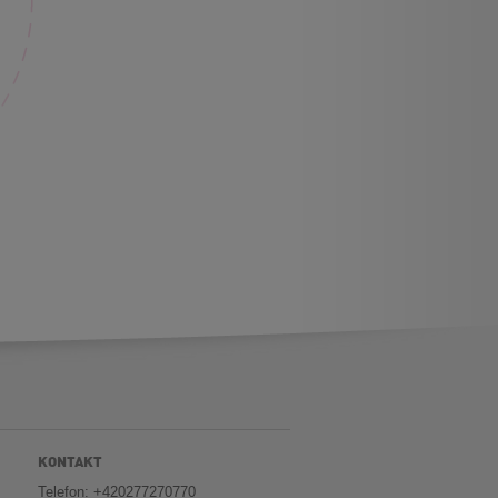
KONTAKT
Telefon: +420277270770