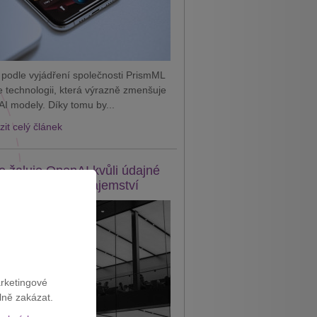
 podle vyjádření společnosti PrismML
je technologii, která výrazně zmenšuje
AI modely. Díky tomu by...
it celý článek
e žaluje OpenAI kvůli údajné
eži obchodního tajemství
arketingové
lně zakázat.