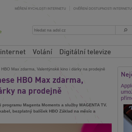
MĚŘENÍ RYCHLOSTI INTERNETU
OVĚŘENÍ DOSTUPNOSTI INTERNETU
 internet
Volání
Digitální televize
e HBO Max zdarma, Valentýnské kino i dárky na prodejně
Nej
inese HBO Max zdarma,
Appl
dárky na prodejně
umož
přím
ámci programu Magenta Moments a služby MAGENTA TV.
kabel, bezplatný balíček HBO Základ na měsíc a