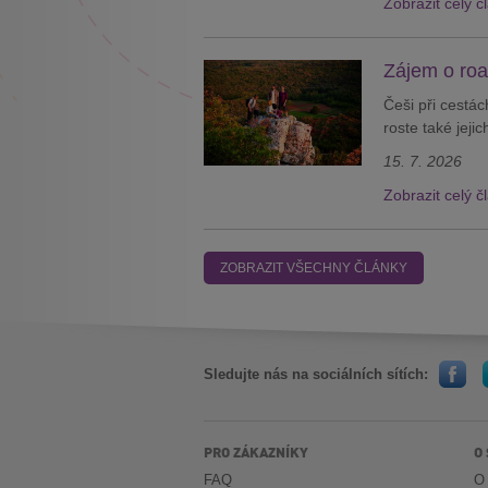
Zobrazit celý č
Zájem o roa
Češi při cestác
roste také jeji
15. 7. 2026
Zobrazit celý č
ZOBRAZIT VŠECHNY ČLÁNKY
Sledujte nás na sociálních sítích:
PRO ZÁKAZNÍKY
O
FAQ
O