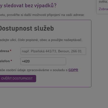
světa.
y sledovat bez výpadků?
Zobraz
tu, prověřte si další možnosti připojení na vaší adrese:
Dostupnost služeb
adejte ulici, číslo popisné, obec a použijte našeptávač.
dresa
*
elefon
*
aše osobní údaje zpracováváme v souladu s
GDPR
OVĚŘIT DOSTUPNOST