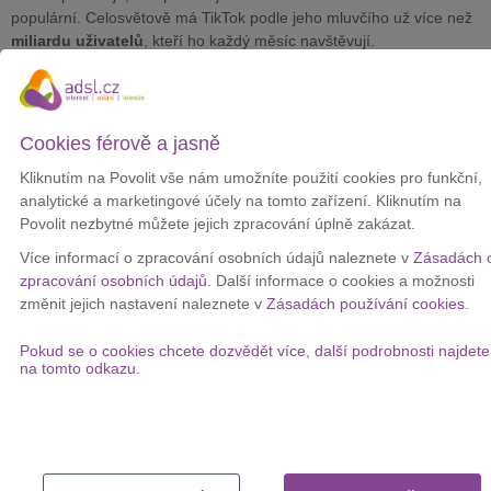
populární. Celosvětově má TikTok podle jeho mluvčího už více než
miliardu uživatelů
, kteří ho každý měsíc navštěvují.
Firma ale čelí
regulačním problémům
v mnoha zemích. V Evropě
dostala v květnu od hlavního regulátora ochrany osobních údajů
pokutu 530 milionů eur (12,87 miliardy korun).
Cookies férově a jasně
Ve Spojených státech se TikTok dostal pod tlak administrativy
prezidenta Donalda Trumpa, která prosazuje, aby ByteDance
Kliknutím na Povolit vše nám umožníte použití cookies pro funkční,
prodal své americké aktivity. Spor se táhne už několik let a stále
analytické a marketingové účely na tomto zařízení. Kliknutím na
není vyřešen.
Povolit nezbytné můžete jejich zpracování úplně zakázat.
Kromě růstu počtu uživatelů se ByteDance připravuje také na
Více informací o zpracování osobních údajů naleznete v
Zásadách 
odkup akcií od zaměstnanců
. Podle informací agentury Reuters
zpracování osobních údajů
. Další informace o cookies a možnosti
by měl ohodnotit celou firmu na více než 330 miliard dolarů (6,84
změnit jejich nastavení naleznete v
Zásadách používání cookies
.
bilionu korun).
Pokud se o cookies chcete dozvědět více, další podrobnosti najdete
Popularita TikToku tak stále roste, i když se společnost zároveň
na tomto odkazu.
musí vypořádávat s vysokými pokutami a politickými spory.
Ověřte si dostupnost internetu na vaší