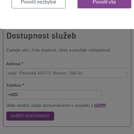
adrese
Povolit nezbytné
Povolit vše
Jak rychlý internet můžete mít u vás doma? Vyplňte formulář níže a
hned to zjistěte!
Dostupnost služeb
Zadejte ulici, číslo popisné, obec a použijte našeptávač.
Adresa
*
Telefon
*
Vaše osobní údaje zpracováváme v souladu s
GDPR
OVĚŘIT DOSTUPNOST