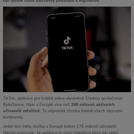
dál rychle roste navzdory pokutám a regulacím.
TikTok, aplikace pro krátká videa vlastněná čínskou společností
ByteDance, hlásí v Evropě více než
200 milionů aktivních
uživatelů měsíčně
. To odpovídá zhruba třetině všech obyvatel
kontinentu.
Ještě loni měla služba v Evropě kolem 175 milionů uživatelů.
Nárůst potvrzuje, že aplikace je mezi mladšími lidmi dál velmi