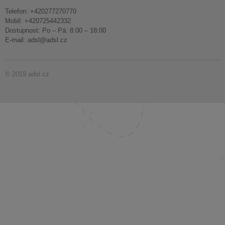
Telefon: +420277270770
Mobil: +420725442332
Dostupnost: Po – Pá: 8:00 – 18:00
E-mail:
adsl@adsl.cz
© 2019 adsl.cz