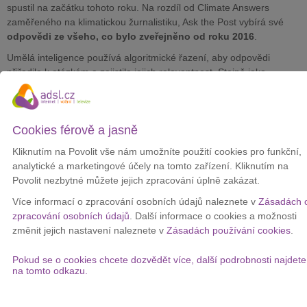
spustil na začátku tohoto roku. Na rozdíl od Climate Answers
zaměřeného na klimatickou žurnalistiku, Ask the Post vybírá své
odpovědi ze všeho, co bylo zveřejněno od roku 2016
.
Umělá inteligence používá algoritmické řazení, aby odpovědi
přiřadila k otázkám a zajistila jejich relevantnost. Stejně jako
Climate Answers, i nový chatbot prosazuje přísná ochranná
pravidla pro způsob odpovídání.
Pokud nenajde žádné články, které definuje jako hodné citace, na
Cookies férově a jasně
otázku vůbec neodpoví. Tímto způsobem se vyhne možnému
poskytnutí
nesprávných odpovědí
.
Kliknutím na Povolit vše nám umožníte použití cookies pro funkční,
analytické a marketingové účely na tomto zařízení. Kliknutím na
„Toto je další kapitola v budování návyků pro naši novou generaci
Povolit nezbytné můžete jejich zpracování úplně zakázat.
uživatelů,“
vysvětlil na blogu Washington Post technologický ředitel
Vineet Khosla.
Více informací o zpracování osobních údajů naleznete v
Zásadách 
zpracování osobních údajů
. Další informace o cookies a možnosti
„Změněná zkušenost s vyhledáváním v celém odvětví vyžaduje,
změnit jejich nastavení naleznete v
Zásadách používání cookies
.
abychom vyšli vstříc okamžiku a vyšli vstříc publiku tak, jak, kdy a
kde chce být obslouženo aktualizovaným uživatelským
Pokud se o cookies chcete dozvědět více, další podrobnosti najdete
prostředím,“
dodal Khosla.
na tomto odkazu.
Ask The Post AI přichází v době, kdy deník The Washington Post
zaznamenal zvýšený zájem čtenářů o své zpravodajství. Zvýšená