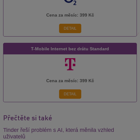
Cena za měsíc:
399 Kč
DETAIL
T-Mobile Internet bez drátu Standard
Cena za měsíc:
399 Kč
DETAIL
Přečtěte si také
Tinder řeší problém s AI, která měnila vzhled
uživatelů