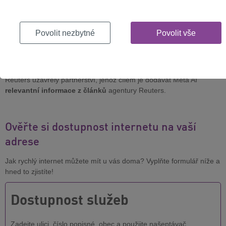
angažovanost v kombinaci s novými nástroji AI by mohla přilákat i
řadu nových čtenářů.
The Washington Post testuje i několik dalších AI nástrojů, včetně
Povolit nezbytné
Povolit vše
zvukových nahrávek
zpravodajských článků generovaných AI a
shrnutí článků
psaných AI.
Podobné snahy se ale objevují i jinde. Například společnosti Meta a
Reuters uzavřely partnerství, jehož cílem je dodávat Meta AI
relevantní informace z článků
agentury Reuters.
Ověřte si dostupnost internetu na vaší
adrese
Jak rychlý internet můžete mít u vás doma? Vyplňte formulář níže a
hned to zjistíte!
Dostupnost služeb
Zadejte ulici, číslo popisné, obec a použijte našeptávač.