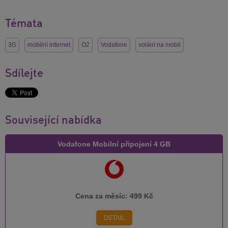
Témata
3G
mobilní internet
O2
Vodafone
volání na mobil
Sdílejte
Související nabídka
Vodafone Mobilní připojení 4 GB
Cena za měsíc:
499 Kč
DETAIL