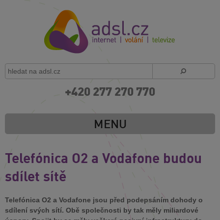
+420 277 270 770
MENU
Telefónica O2 a Vodafone budou
sdílet sítě
Telefónica O2 a Vodafone jsou před podepsáním dohody o
sdílení svých sítí. Obě společnosti by tak měly miliardové