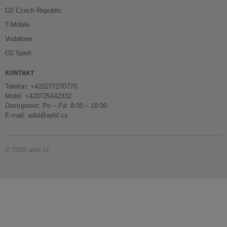
O2 Czech Republic
T-Mobile
Vodafone
O2 Sport
KONTAKT
Telefon: +420277270770
Mobil: +420725442332
Dostupnost: Po – Pá: 8:00 – 18:00
E-mail:
adsl@adsl.cz
© 2019 adsl.cz