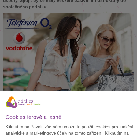
úspory. Spojit by se měly veškeré pasivní infrastruktury do
společného podniku.
Telefónica O2
a
Vodafone
by se tak dělily o veškeré stožáry,
vysílače, přijímače, BTS, záložní zdroje a další technologická
Cookies férově a jasně
zařízení, která jsou třeba k provozování
mobilních sítí
.
Kliknutím na Povolit vše nám umožníte použití cookies pro funkční,
Z dokumentu
Telefónicy O2
vyplývá, že
Vodafone
má v rámci
analytické a marketingové účely na tomto zařízení. Kliknutím na
tohoto spojení ještě zaplatit 40 miliónu eur, protože
Telefónica má