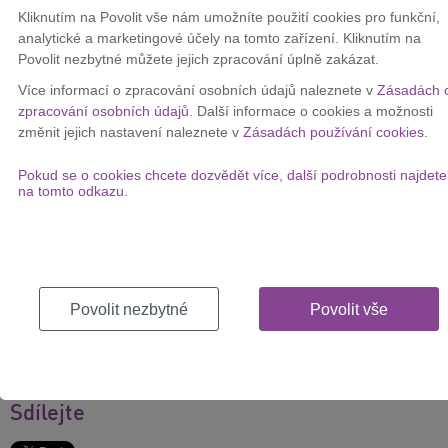
pracovat na odstranění problému, příčinu zatím analyzuje. „
V
Kliknutím na Povolit vše nám umožníte použití cookies pro funkční,
časovém rozmezí od 9:40 do 10:15 mohla mít cca 3 % našich
analytické a marketingové účely na tomto zařízení. Kliknutím na
zákazníků problém se spojením odchozích hovorů. Za komplikace
Povolit nezbytné můžete jejich zpracování úplně zakázat.
se velmi omlouváme, příčinu výpadku analyzujeme
,“ doplnila
Více informací o zpracování osobních údajů naleznete v
Zásadách 
Mikšovská.
zpracování osobních údajů
. Další informace o cookies a možnosti
Problémy se týkaly
technologie LTE
. Zákazníci se nemohli připojit
změnit jejich nastavení naleznete v
Zásadách používání cookies
.
k síti a přístroj jim hlásil, že jejich IMEI není možné zaregistrovat do
telefonní sítě. V tuto chvíli již funguje připojení bez problémů.
Pokud se o cookies chcete dozvědět více, další podrobnosti najdete
na tomto odkazu.
28. 4. 2015
Témata
Povolit nezbytné
Povolit vše
LTE
mobilní internet
O2
volání na mobil
Sdílejte