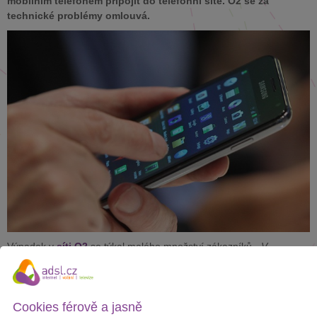
mobilním telefonem připojit do telefonní sítě. O2 se za
technické problémy omlouvá.
Výpadek v
síti O2
se týkal malého množství zákazníků. „
V
dopoledních hodinách jsme evidovali výpadek v síti, která odbavuje
část hlasového provozu,
“ uvedla
Kateřina Mikšovská
z tiskového
oddělení O2.
Cookies férově a jasně
Technické problémy trvaly zhruba půl hodiny, operátor začal hned