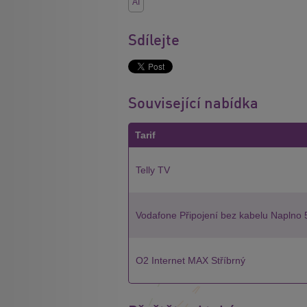
AI
Sdílejte
Související nabídka
Tarif
Telly TV
Vodafone Připojení bez kabelu Naplno
O2 Internet MAX Stříbrný