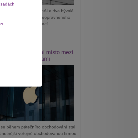
sadách
 podal žalobu na OpenAI a dva bývalé
tnance, které viní z neoprávněného
zu.
vání důvěrných informací...
it celý článek
e se vrátil na první místo mezi
odnotnějšími firmami
 se během pátečního obchodování stal
dnotnější veřejně obchodovanou firmou