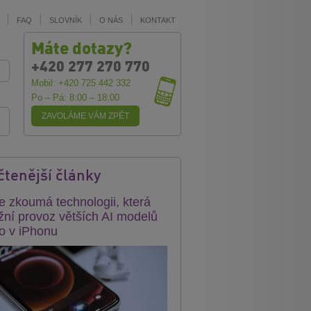
FAQ
SLOVNÍK
O NÁS
KONTAKT
Máte dotazy?
+420 277 270 770
Mobil: +420 725 442 332
Po – Pá: 8:00 – 18:00
ZAVOLÁME VÁM ZPĚT
čtenější články
e zkoumá technologii, která
ní provoz větších AI modelů
o v iPhonu