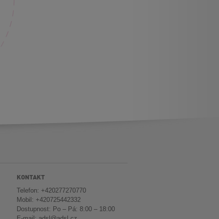
KONTAKT
Telefon: +420277270770
Mobil: +420725442332
Dostupnost: Po – Pá: 8:00 – 18:00
E-mail:
adsl@adsl.cz