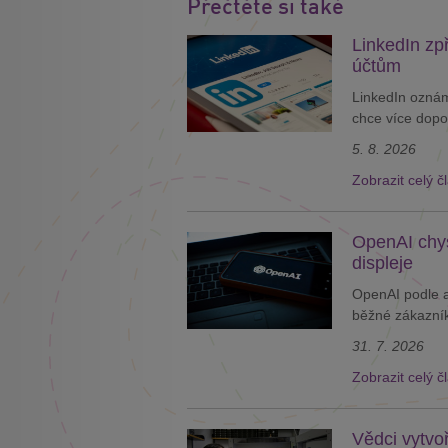
Přečtěte si také
LinkedIn zp
účtům
LinkedIn oznám
chce více dopor
5. 8. 2026
Zobrazit celý č
OpenAI chyst
displeje
OpenAI podle a
běžné zákazník
31. 7. 2026
Zobrazit celý č
Vědci vytvoř