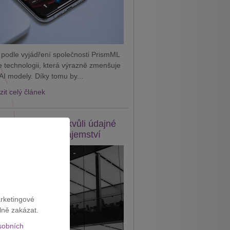
 podle vyjádření společnosti PrismML
je technologii, která výrazně zmenšuje
AI modely. Díky tomu by...
it celý článek
e žaluje OpenAI kvůli údajné
eži obchodního tajemství
arketingové
lně zakázat.
sobních