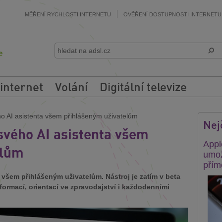
MĚŘENÍ RYCHLOSTI INTERNETU
OVĚŘENÍ DOSTUPNOSTI INTERNETU
 internet
Volání
Digitální televize
o AI asistenta všem přihlášeným uživatelům
Nej
svého AI asistenta všem
Appl
elům
umož
přím
 všem přihlášeným uživatelům. Nástroj je zatím v beta
ormací, orientací ve zpravodajství i každodenními