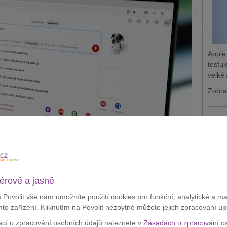
Apple
testu
velké 
Zobraz
Appl
krád
érově a jasně
a Povolit vše nám umožníte použití cookies pro funkční, analytické a m
mto zařízení. Kliknutím na Povolit nezbytné můžete jejich zpracování úp
em přihlášeným uživatelům. Dosud byl nástroj dostupný jen
 kdokoliv s účtem na službách Seznamu.
ací o zpracování osobních údajů naleznete v
Zásadách o zpracování o