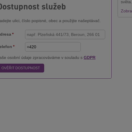
světa.
Dostupnost služeb
Zobraz
adejte ulici, číslo popisné, obec a použijte našeptávač.
dresa
*
elefon
*
aše osobní údaje zpracováváme v souladu s
GDPR
OVĚŘIT DOSTUPNOST