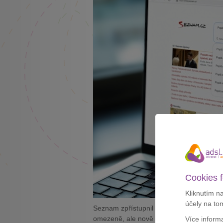
Cookies f
Kliknutím n
účely na to
Seznam zpřístupnil
Seznam Asistenta
vš
omezeně, ale nově si ho může vyzkoušet
Více inform