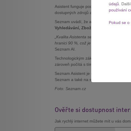
údajů
. Dalš
Asistent funguje podobně jako běžné AI 
používání c
dostupných zdrojů a připraví
souhrnnou
Seznam uvádí, že asistent aktuálně pracu
Pokud se o 
Vyhledávání, Zboží.cz, Firmy.cz, Počas
„Kvalita Asistenta se každým měsícem zle
hranici 90 %, což je pro produkt v raném 
Seznam AI.
Technologickým základem jsou jazykové
zároveň počítá s tím, že se asistent post
Seznam Asistent je dostupný na domovské
Seznam a také na samostatné adrese
as
Foto: Seznam.cz
Ověřte si dostupnost inte
Jak rychlý internet můžete mít u vás doma