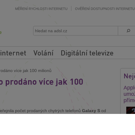
MĚŘENÍ RYCHLOSTI INTERNETU
OVĚŘENÍ DOSTUPNOSTI INTERNETU
 internet
Volání
Digitální televize
odáno více jak 100 milionů
Nej
o prodáno více jak 100
Appl
umož
přím
eřejnila počet prodaných chytrých telefonů
Galaxy S
od
prodávat v roce 2010. Od tohoto roku až do 13. ledna 2013
 milionů
. V konečném počtu prodaných smartphonů jsou