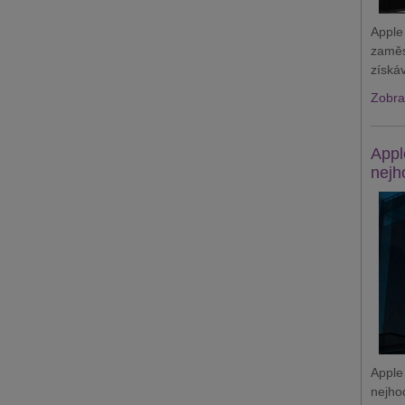
Apple
zaměs
získá
Zobraz
Appl
nejh
Apple
nejho