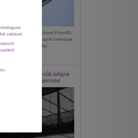
arketingové
 podle vyjádření společnosti PrismML
lně zakázat.
je technologii, která výrazně zmenšuje
sobních
AI modely. Díky tomu by...
sadách
it celý článek
zu.
e žaluje OpenAI kvůli údajné
eži obchodního tajemství