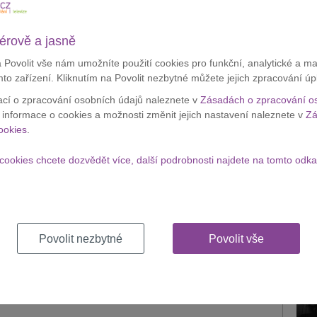
alaxy S III.
lefony patří mezi nejúspěšnější výrobce smartphonů,
érově a jasně
polečnost Apple.
a Povolit vše nám umožníte použití cookies pro funkční, analytické a m
Apple
mto zařízení. Kliknutím na Povolit nezbytné můžete jejich zpracování úp
testu
ací o zpracování osobních údajů naleznete v
Zásadách o zpracování o
velké 
í informace o cookies a možnosti změnit jejich nastavení naleznete v
Zá
Zobraz
ookies
.
cookies chcete dozvědět více, další podrobnosti najdete na tomto odka
Appl
krád
Povolit nezbytné
Povolit vše