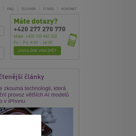
FAQ
SLOVNÍK
O NÁS
KONTAKT
Máte dotazy?
+420 277 270 770
Mobil: +420 725 442 332
Po – Pá: 8:00 – 18:00
ZAVOLÁME VÁM ZPĚT
čtenější články
e zkoumá technologii, která
ní provoz větších AI modelů
o v iPhonu