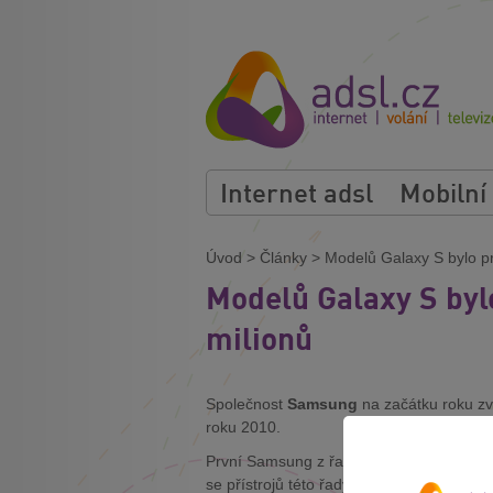
Internet adsl
Mobilní
Úvod
>
Články
>
Modelů Galaxy S bylo pr
Modelů Galaxy S byl
milionů
Společnost
Samsung
na začátku roku zv
roku 2010.
První Samsung z řady Galaxy S se začal 
se přístrojů této řady prodalo více jak
100