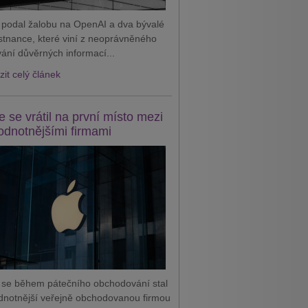
 podal žalobu na OpenAI a dva bývalé
tnance, které viní z neoprávněného
vání důvěrných informací...
it celý článek
e se vrátil na první místo mezi
odnotnějšími firmami
 se během pátečního obchodování stal
dnotnější veřejně obchodovanou firmou