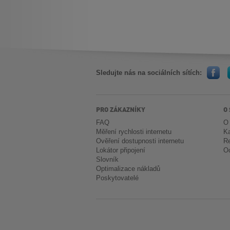
Sledujte nás na sociálních sítích:
PRO ZÁKAZNÍKY
O
FAQ
O
Měření rychlosti internetu
Ka
Ověření dostupnosti internetu
Re
Lokátor připojení
Oc
Slovník
Optimalizace nákladů
Poskytovatelé