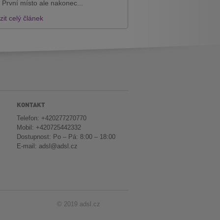
 První místo ale nakonec...
it celý článek
KONTAKT
Telefon: +420277270770
Mobil: +420725442332
Dostupnost: Po – Pá: 8:00 – 18:00
E-mail:
adsl@adsl.cz
© 2019 adsl.cz