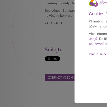
uvedeny modely Galaxy S, Galaxy S II a G
Společnost Samsung se svými chytrými te
Cookies f
největším konkurentem pro Samsung je s
Kliknutím n
14. 1. 2013
účely na to
Více inform
údajů
. Dalš
používání c
Sdílejte
Pokud se o 
ZOBRAZIT VŠECHNY ČLÁNKY