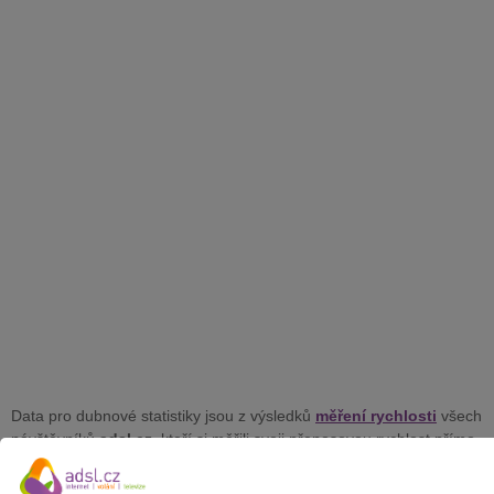
Data pro dubnové statistiky jsou z výsledků
měření rychlosti
všech
návštěvníků
adsl.cz
, kteří si měřili svoji přenosovou rychlost přímo
na našem
měřáku
. Zaznamenáváme stále větší zájem o
měření
rychlosti internetu
. Ve sledovaném měsíci si rychlost změřilo
více