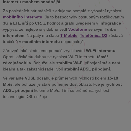
internetu mnohem snadnější.
Za posledních pár měsíců sledujeme pomalé zvyšování rychlosti
mobilního internetu
. Je to bezpochyby postupným rozšiřováním
3G a LTE sítí
po ČR. Z hodnot a grafu uvedeném v
infografice
vyplývá, že nejlépe si v dubnu vedl
Vodafone
se svým
Turbo
internetem
. Na paty mu šlape
T-Mobile
.
Telefónica O2
zůstává
tradičně v
mobilním internetu
nejpomalejší.
Zároveň také sledujeme pomalé zrychlování
Wi-Fi internetu
.
Oproti loňskému dubnu se rychlost Wi-Fi internetu
téměř
zdvojnásobila
. Bohužel ale
stabilita Wi-Fi
připojení stále není
ideální a tak zákazníci raději volí
stabilní ADSL připojení
.
Ve variantě
VDSL
dosahuje průměrných rychlostí kolem
15-18
Mb/s
, ale bohužel je stále poměrně dost oblastí, kde je
rychlost
ADSL připojení
kolem 5 Mb/s. Tím se průměrná rychlost
technologie DSL snižuje.