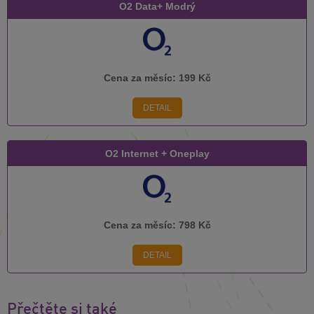
O2 Data+ Modrý
Cena za měsíc:
199 Kč
DETAIL
O2 Internet + Oneplay
Cena za měsíc:
798 Kč
DETAIL
Přečtěte si také