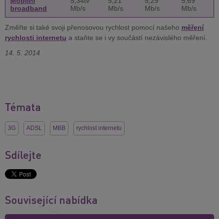
Mobilní
5,34tv
5,21
5,29
5,69
broadband
Mb/s
Mb/s
Mb/s
Mb/s
Změřte si také svoji přenosovou rychlost pomocí našeho
měření
rychlosti internetu
a staňte se i vy součástí nezávislého měření.
14. 5. 2014
Témata
3G
ADSL
MBB
rychlost internetu
Sdílejte
Související nabídka