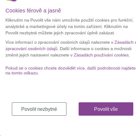
než 59 tisíc uživatelů
.
Cookies férově a jasně
Veškeré informace najdete v nové
Kliknutím na Povolit vše nám umožníte použití cookies pro funkční,
infografice pro duben 2014:
analytické a marketingové účely na tomto zařízení. Kliknutím na
Povolit nezbytné můžete jejich zpracování úplně zakázat.
Více informací o zpracování osobních údajů naleznete v
Zásadách 
zpracování osobních údajů
. Další informace o cookies a možnosti
změnit jejich nastavení naleznete v
Zásadách používání cookies
.
Pokud se o cookies chcete dozvědět více, další podrobnosti najdete
na tomto odkazu.
Povolit nezbytné
Povolit vše