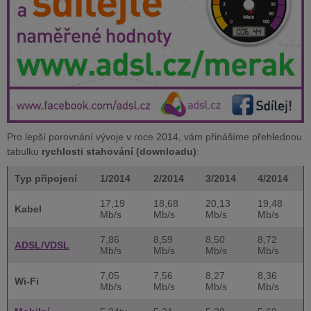
Pro lepší porovnání vývoje v roce 2014, vám přinášíme přehlednou
tabulku
rychlosti stahování (downloadu)
:
Typ připojení
1/2014
2/2014
3/2014
4/2014
17,19
18,68
20,13
19,48
Kabel
Mb/s
Mb/s
Mb/s
Mb/s
7,86
8,59
8,50
8,72
ADSL/VDSL
Mb/s
Mb/s
Mb/s
Mb/s
7,05
7,56
8,27
8,36
Wi-Fi
Mb/s
Mb/s
Mb/s
Mb/s