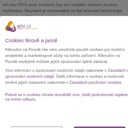
od roku 2016 vyvíjí mozkové čipy pro ovládání zařízení pouhou
myšlenkou. Neuralink je momentálně ve fázi testování technologie
na lidech s těžkým ochrnutím.
Podle zdrojů by Merge Labs mohl být oceněn na 850 milionů dolarů
(18 miliard korun). Oproti Neuralinku je však projekt zatím
neveřejný a OpenAI k němu odmítla poskytnout jakýkoliv komentář.
Cookies férově a jasně
Jisté ale je, že jde o další krok Sama Altmana v oblasti technologií,
které mají potenciál změnit
způsob interakce člověka s
Kliknutím na Povolit vše nám umožníte použití cookies pro funkční,
technikou
.
analytické a marketingové účely na tomto zařízení. Kliknutím na
Povolit nezbytné můžete jejich zpracování úplně zakázat.
Altman se tématu věnoval už v roce 2017, kdy psal o
konceptu
The Merge
. Tehdy tvrdil, že lidstvo bude první druh, který si
Více informací o zpracování osobních údajů naleznete v
Zásadách 
navrhne své vlastní potomky. Podle něj už proces sjednocování s
zpracování osobních údajů
. Další informace o cookies a možnosti
technologií začal a čekají nás ještě výraznější změny.
změnit jejich nastavení naleznete v
Zásadách používání cookies
.
Napětí mezi Altmanem a Muskem navíc pokračuje i osobně. Oba
Pokud se o cookies chcete dozvědět více, další podrobnosti najdete
bývalí spoluzakladatelé OpenAI si tento týden vyměnili ostré výroky
na tomto odkazu.
na síti X. Vznik Merge Labs tak může být i dalším signálem
soupeření mezi nimi.