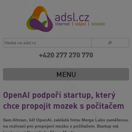
+420 277 270 770
MENU
OpenAI podpoří startup, který
chce propojit mozek s počítačem
Sam Altman, šéf OpenAI, zakládá firmu Merge Labs zaměřenou
na rozhraní pro propojení mozku s počítačem. Startup má