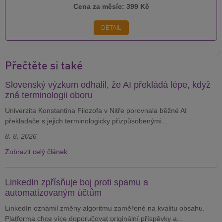
Cena za měsíc:
399 Kč
DETAIL
Přečtěte si také
Slovenský výzkum odhalil, že AI překládá lépe, když
zná terminologii oboru
Univerzita Konstantina Filozofa v Nitře porovnala běžné AI
překladače s jejich terminologicky přizpůsobenými...
8. 8. 2026
Zobrazit celý článek
LinkedIn zpřísňuje boj proti spamu a
automatizovaným účtům
LinkedIn oznámil změny algoritmu zaměřené na kvalitu obsahu.
Platforma chce více doporučovat originální příspěvky a...