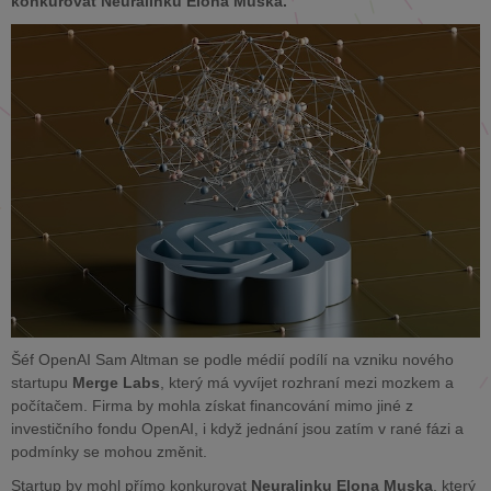
konkurovat Neuralinku Elona Muska.
Šéf OpenAI Sam Altman se podle médií podílí na vzniku nového
startupu
Merge Labs
, který má vyvíjet rozhraní mezi mozkem a
počítačem. Firma by mohla získat financování mimo jiné z
investičního fondu OpenAI, i když jednání jsou zatím v rané fázi a
podmínky se mohou změnit.
Startup by mohl přímo konkurovat
Neuralinku Elona Muska
, který