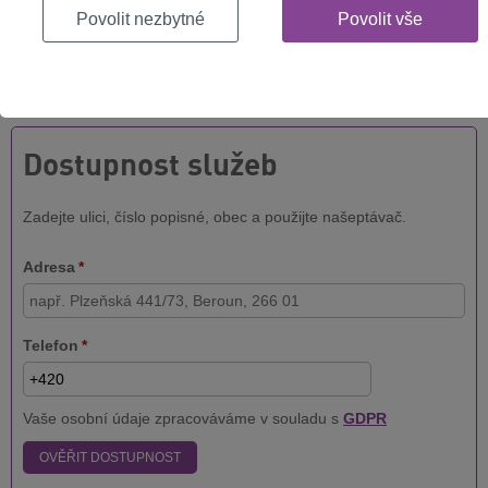
Ověřte si dostupnost internetu na vaší
Povolit nezbytné
Povolit vše
adrese
Jak rychlý internet můžete mít u vás doma? Vyplňte formulář níže a
hned to zjisSte!
Dostupnost služeb
Zadejte ulici, číslo popisné, obec a použijte našeptávač.
Adresa
*
Telefon
*
Vaše osobní údaje zpracováváme v souladu s
GDPR
OVĚŘIT DOSTUPNOST