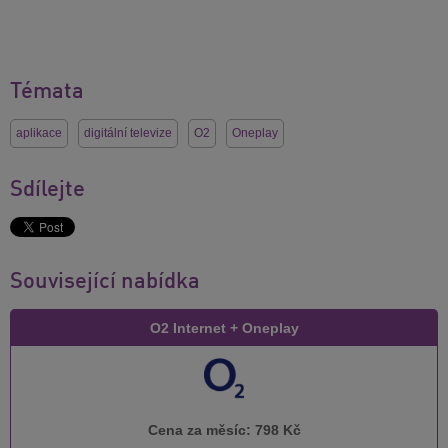
Témata
aplikace
digitální televize
O2
Oneplay
Sdílejte
Související nabídka
O2 Internet + Oneplay
Cena za měsíc:
798 Kč