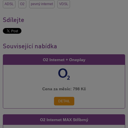
ADSL
O2
pevný internet
VDSL
Sdílejte
Související nabídka
O2 Internet + Oneplay
Cena za měsíc:
798 Kč
DETAIL
O2 Internet MAX Stříbrný