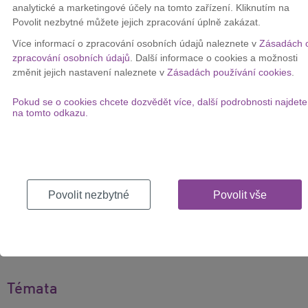
analytické a marketingové účely na tomto zařízení. Kliknutím na
využívá
upload
pro nahrávání fotek či videí na
Facebook
,
Povolit nezbytné můžete jejich zpracování úplně zakázat.
YouTube
či
Instagram
. Roste také
využívání cloudu
a nízká
rychlost uploadu v těchto případech může být limitující.
Více informací o zpracování osobních údajů naleznete v
Zásadách 
zpracování osobních údajů
. Další informace o cookies a možnosti
Zvýšení rychlosti
nebude mít vliv na cenu
. Ta u služby
O2
změnit jejich nastavení naleznete v
Zásadách používání cookies
.
Internet Aktiv
zůstává na částce 549 Kč. Pokud zákazník již
využívá některého z tarifu FREE, cena se ještě o
100 Kč
měsíčně
Pokud se o cookies chcete dozvědět více, další podrobnosti najdete
snižuje.
na tomto odkazu.
Pro aktivaci vyšší rychlosti nemusí stávající zákazníci nic dělat ani
nemusí měnit modem
. Rychlost se od listopadu sama zvýší.
Doporučujeme proto všem zákazníkům změřit si před koncem
listopadu rychlost internetu v
našem měřáku
a tu porovnat s
měřením v dalším měsíci.
Povolit nezbytné
Povolit vše
26. 10. 2015
Témata