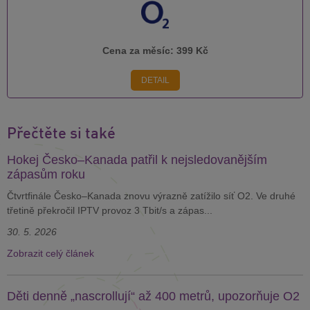
Cena za měsíc:
399 Kč
DETAIL
Přečtěte si také
Hokej Česko–Kanada patřil k nejsledovanějším
zápasům roku
Čtvrtfinále Česko–Kanada znovu výrazně zatížilo síť O2. Ve druhé
třetině překročil IPTV provoz 3 Tbit/s a zápas...
30. 5. 2026
Zobrazit celý článek
Děti denně „nascrollují“ až 400 metrů, upozorňuje O2