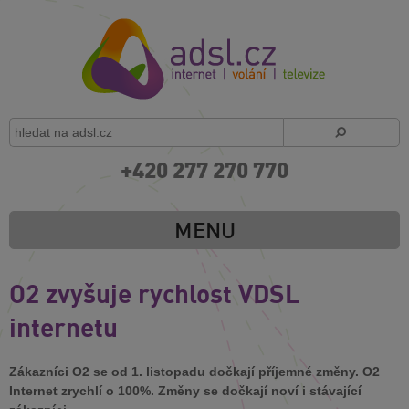
+420 277 270 770
MENU
O2 zvyšuje rychlost VDSL
internetu
Zákazníci O2 se od 1. listopadu dočkají příjemné změny. O2
Internet zrychlí o 100%. Změny se dočkají noví i stávající