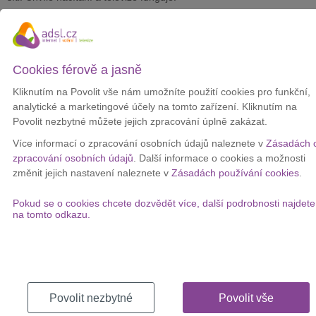
Pro bezproblémový chod
T-Mobile TV
je potřebný neomezený a
stabilní internet s minimální rychlostí
5 Mb/s
. Pokud chcete
programy sledovat v HD kvalitě, je nutná minimální rychlost 7 Mb/s.
Cookies férově a jasně
Kliknutím na Povolit vše nám umožníte použití cookies pro funkční,
analytické a marketingové účely na tomto zařízení. Kliknutím na
Povolit nezbytné můžete jejich zpracování úplně zakázat.
Více informací o zpracování osobních údajů naleznete v
Zásadách 
zpracování osobních údajů
. Další informace o cookies a možnosti
změnit jejich nastavení naleznete v
Zásadách používání cookies
.
Pokud se o cookies chcete dozvědět více, další podrobnosti najdete
na tomto odkazu.
Nikdy jsem nic podobného nezapojovala a tohle byla vážně hračka.
Zvládne to opravdu každý.
Manuál
k set-top-boxu si můžete
stáhnou ve formátu PDF.
Povolit nezbytné
Povolit vše
Nabídka