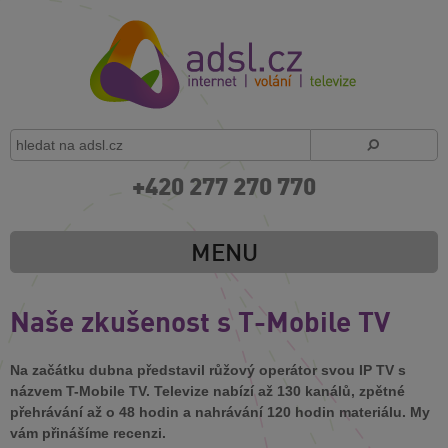
+420 277 270 770
MENU
Naše zkušenost s T-Mobile TV
Na začátku dubna představil růžový operátor svou IP TV s
názvem T-Mobile TV. Televize nabízí až 130 kanálů, zpětné
přehrávání až o 48 hodin a nahrávání 120 hodin materiálu. My
vám přinášíme recenzi.