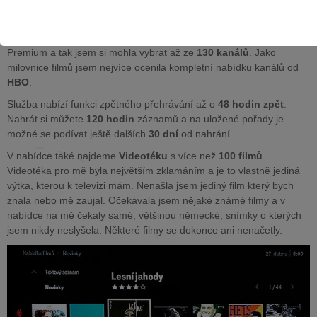
Pokud si chcete televizi pořídit, máte na výběr ze tří tarifů –
Základ
,
Standard
a
Premium
. Naše redakce dostala televizi s tarifem
Premium a tak jsem si mohla vybrat až ze
130 kanálů
. Jako
milovnice filmů jsem nejvíce ocenila kompletní nabídku kanálů od
HBO
.
Služba nabízí funkci zpětného přehrávání až o
48 hodin zpět
.
Nahrát si můžete
120 hodin
záznamů a na uložené pořady je
možné se podívat ještě dalších
30 dní
od nahrání.
V nabídce také najdeme
Videotéku
s více než
100 filmů
.
Videotéka pro mě byla největším zklamáním a je to vlastně jediná
výtka, kterou k televizi mám. Nenašla jsem jediný film který bych
znala nebo mě zaujal. Očekávala jsem nějaké známé filmy a v
nabídce na mě čekaly samé, většinou německé, snímky o kterých
jsem nikdy neslyšela. Některé filmy se dokonce ani nenačetly.