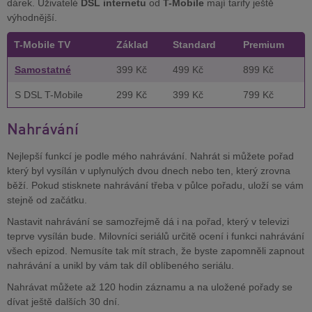
dárek. Uživatelé
DSL internetu
od
T-Mobile
mají tarify ještě
výhodnější.
T-Mobile TV
Základ
Standard
Premium
Samostatné
399 Kč
499 Kč
899 Kč
S DSL T-Mobile
299 Kč
399 Kč
799 Kč
Nahrávání
Nejlepší funkcí je podle mého nahrávání. Nahrát si můžete pořad
který byl vysílán v uplynulých dvou dnech nebo ten, který zrovna
běží. Pokud stisknete nahrávání třeba v půlce pořadu, uloží se vám
stejně od začátku.
Nastavit nahrávání se samozřejmě dá i na pořad, který v televizi
teprve vysílán bude. Milovníci seriálů určitě ocení i funkci nahrávání
všech epizod. Nemusíte tak mít strach, že byste zapomněli zapnout
nahrávání a unikl by vám tak díl oblíbeného seriálu.
Nahrávat můžete až 120 hodin záznamu a na uložené pořady se
dívat ještě dalších 30 dní.