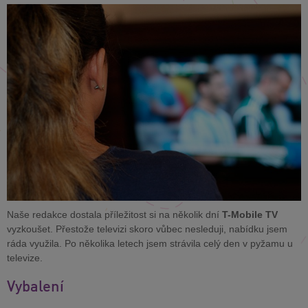
Naše redakce dostala příležitost si na několik dní
T-Mobile TV
vyzkoušet. Přestože televizi skoro vůbec nesleduji, nabídku jsem
ráda využila. Po několika letech jsem strávila celý den v pyžamu u
televize.
Vybalení