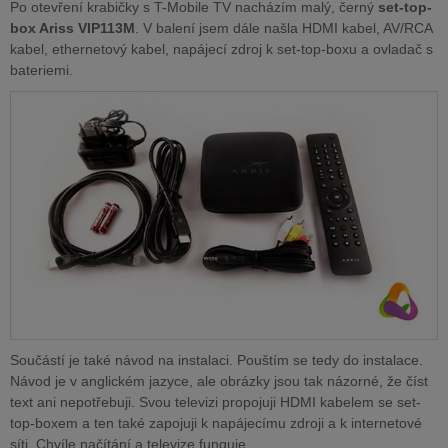
Po otevření krabičky s T-Mobile TV nacházím malý, černý
set-top-
box Ariss VIP113M
. V balení jsem dále našla HDMI kabel, AV/RCA
kabel, ethernetový kabel, napájecí zdroj k set-top-boxu a ovladač s
bateriemi.
Součástí je také návod na instalaci. Pouštím se tedy do instalace.
Návod je v anglickém jazyce, ale obrázky jsou tak názorné, že číst
text ani nepotřebuji. Svou televizi propojuji HDMI kabelem se set-
top-boxem a ten také zapojuji k napájecímu zdroji a k internetové
síti. Chvíle načítání a televize funguje.