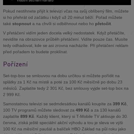
Pokud nestihnete přijít k televizi včas na svůj oblíbený film, můžete
si ho přehrát od začátku i když už 20 minut běží. Pořad můžete
také
stopnout
a na chvíli si odběhnout nebo ho
přetočit
.
V přetáčení vidím jeden docela velký nedostatek. Když přetáčíte,
nevidíte na obrazovce průběh přetáčení. Vidíte pouze čas. Musíte
tedy odhadovat, kde se asi zrovna nacházíte. Při přetáčení reklam
před pořadem to budete proklínat.
Pořízení
Set-top-box se smlouvou na dobu určitou si můžete pořídit na
splátky za 1 Kč na místě a poté za 100 Kč měsíčně po dobu 23
měsíců. Zaplatíte tedy 2 301 Kč, bez smlouvy vyjde set-top box na
2 999 Kč.
Samostatnou televizi se sedmdesátkou kanálů koupíte za
399 Kč
,
100 TV programů můžete sledovat za
499 Kč
a za 130 kanálů
zaplatíte
899 Kč
. Každý klient, který si T-Mobile TV aktivuje do 30.
června, získá ještě speciální akční výhodu a tou je sleva ve výši
100 Kč na měsíční paušál a balíček HBO Základ na půl roku jako