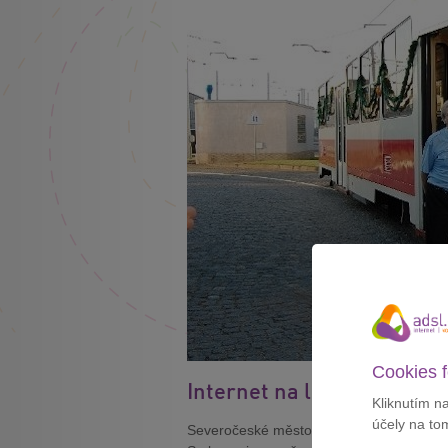
Cookies f
Internet na linkách 1, 4 a 
Kliknutím n
účely na to
Severočeské město loni podepsalo smlou