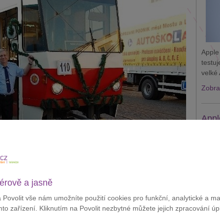
Apple
testu
velké 
Zobraz
Appl
krád
érově a jasně
40
a Povolit vše nám umožníte použití cookies pro funkční, analytické a m
mto zařízení. Kliknutím na Povolit nezbytné můžete jejich zpracování úp
vu s T-Mobilem a pronajalo si tak
tři síťové jednotky
.