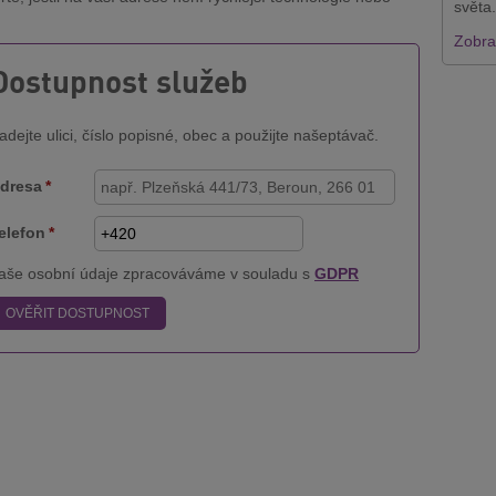
světa.
Zobraz
Dostupnost služeb
adejte ulici, číslo popisné, obec a použijte našeptávač.
dresa
*
elefon
*
aše osobní údaje zpracováváme v souladu s
GDPR
OVĚŘIT DOSTUPNOST