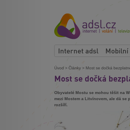
Internet adsl
Mobilní
Úvod
>
Články
>
Most se dočká bezplatn
Most se dočká bezpl
Obyvatelé Mostu se mohou těšit na W-F
mezi Mostem a Litvínovem, ale dá se 
rozšíří.