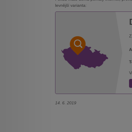
levnější varianta:
Z
A
T
V
14. 6. 2019