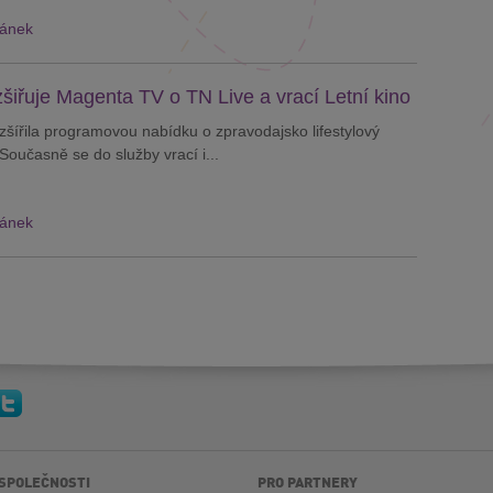
lánek
zšiřuje Magenta TV o TN Live a vrací Letní kino
šířila programovou nabídku o zpravodajsko lifestylový
Současně se do služby vrací i...
lánek
 SPOLEČNOSTI
PRO PARTNERY