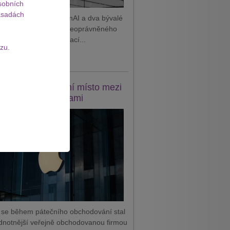
sobních
sadách
 podal žalobu na OpenAI a dva bývalé
tnance, které viní z neoprávněného
vání důvěrných informací...
zu.
it celý článek
e se vrátil na první místo mezi
odnotnějšími firmami
 se během pátečního obchodování stal
dnotnější veřejně obchodovanou firmou