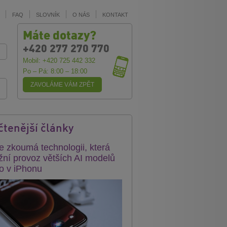
FAQ
SLOVNÍK
O NÁS
KONTAKT
Máte dotazy?
+420 277 270 770
Mobil: +420 725 442 332
Po – Pá: 8:00 – 18:00
ZAVOLÁME VÁM ZPĚT
čtenější články
e zkoumá technologii, která
ní provoz větších AI modelů
o v iPhonu