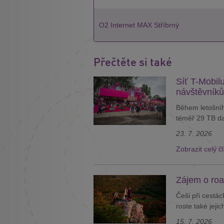
O2 Internet MAX Stříbrný
Přečtěte si také
Síť T-Mobilu
návštěvníků
Během letošníh
téměř 29 TB dat
23. 7. 2026
Zobrazit celý č
Zájem o roa
Češi při cestác
roste také jeji
15. 7. 2026