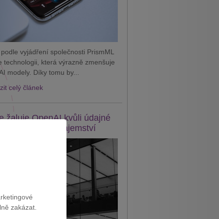
 podle vyjádření společnosti PrismML
je technologii, která výrazně zmenšuje
AI modely. Díky tomu by...
it celý článek
e žaluje OpenAI kvůli údajné
eži obchodního tajemství
arketingové
lně zakázat.