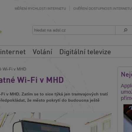
MĚŘENÍ RYCHLOSTI INTERNETU
OVĚŘENÍ DOSTUPNOSTI INTERNETU
 internet
Volání
Digitální televize
é Wi-Fi v MHD
Nej
atné Wi-Fi v MHD
Appl
umož
i v MHD. Zatím se to sice týká jen tramvajových tratí
přím
předpokládat, že město pokrytí do budoucna ještě