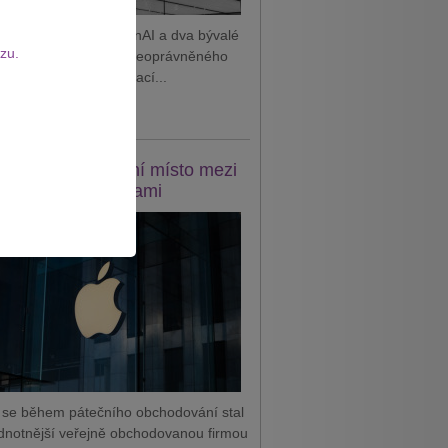
 podal žalobu na OpenAI a dva bývalé
zu.
tnance, které viní z neoprávněného
vání důvěrných informací...
it celý článek
e se vrátil na první místo mezi
odnotnějšími firmami
 se během pátečního obchodování stal
dnotnější veřejně obchodovanou firmou