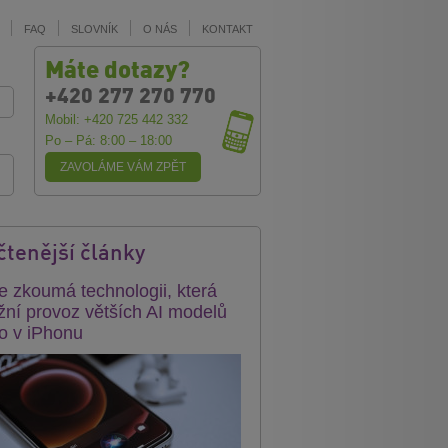
FAQ
SLOVNÍK
O NÁS
KONTAKT
Máte dotazy?
+420 277 270 770
Mobil: +420 725 442 332
Po – Pá: 8:00 – 18:00
ZAVOLÁME VÁM ZPĚT
čtenější články
e zkoumá technologii, která
ní provoz větších AI modelů
o v iPhonu