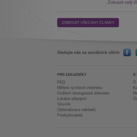
Zobrazit celý č
ZOBRAZIT VŠECHNY ČLÁNKY
Sledujte nás na sociálních sítích:
PRO ZÁKAZNÍKY
O
FAQ
O
Měření rychlosti internetu
Ka
Ověření dostupnosti internetu
Re
Lokátor připojení
Oc
Slovník
Optimalizace nákladů
Poskytovatelé