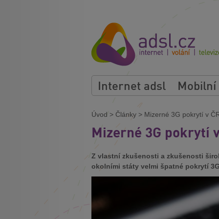
Internet adsl
Mobilní
Úvod
>
Články
>
Mizerné 3G pokrytí v Č
Mizerné 3G pokrytí 
Z vlastní zkušenosti a zkušenosti šir
okolními státy velmi špatné pokrytí 3