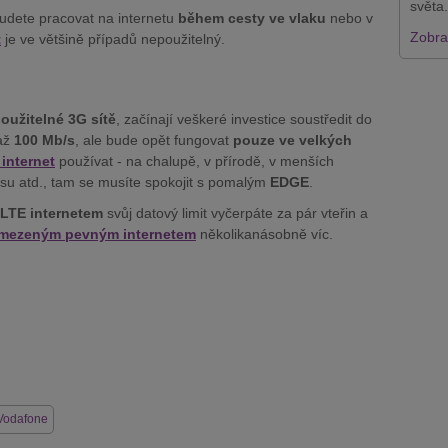
světa.
udete pracovat na internetu
během cesty ve vlaku
nebo v
Zobraz
t
je ve většině případů nepoužitelný.
oužitelné 3G sítě
, začínají veškeré investice soustředit do
 až
100 Mb/s
, ale bude opět fungovat
pouze ve velkých
 internet
používat - na chalupě, v přírodě, v menších
busu atd., tam se musíte spokojit s pomalým
EDGE
.
LTE internetem
svůj datový limit vyčerpáte za pár vteřin a
mezeným pevným internetem
několikanásobně víc.
Vodafone