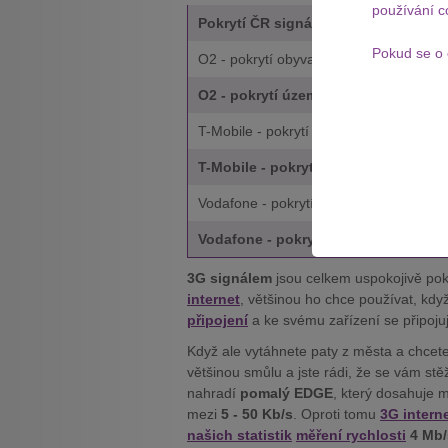
používání c
Pokrytí ČR signálem 3G v %
Pokud se o 
O2 - pokrytí obyvatelstva
O2 - pokrytí území
T-Mobile - pokrytí obyvatelstva
T-Mobile - pokrytí území
Vodafone - pokrytí obyvatelstva
Vodafone - pokrytí území
3G signálem
jsou celkem uspokojivě po
internet
, většinou ho chce používat, kd
připojení
a ke svému zařízení se připoju
Když ale vytáhnete paty z města a chcete
většinou smůlu a jste rádi, že se vám stě
nahradí
pomalý EDGE
, který dosahuje m
mezi
5 - 50 Kb/s
. Oproti tomu
3G intern
našich statistik
měření rychlosti
4 Mb/