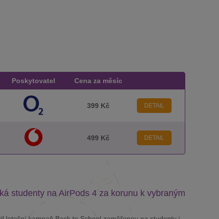
Poskytovatel
Cena za měsíc
399 Kč
DETAIL
499 Kč
DETAIL
ká studenty na AirPods 4 za korunu k vybraným
il letošní kampaň Back to School zaměřenou na studenty i