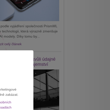
 podle vyjádření společnosti PrismML
je technologii, která výrazně zmenšuje
AI modely. Díky tomu by...
it celý článek
e žaluje OpenAI kvůli údajné
eži obchodního tajemství
arketingové
lně zakázat.
sobních
sadách