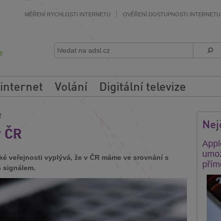
MĚŘENÍ RYCHLOSTI INTERNETU
OVĚŘENÍ DOSTUPNOSTI INTERNETU
 internet
Volání
Digitální televize
R
Nej
v ČR
Appl
umož
oké veřejnosti vyplývá, že v ČR máme ve srovnání s
přím
G signálem.