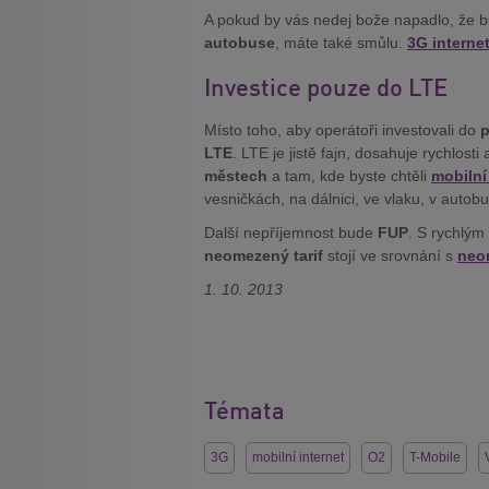
A pokud by vás nedej bože napadlo, že b
autobuse
, máte také smůlu.
3G interne
Investice pouze do LTE
Místo toho, aby operátoři investovali do
p
LTE
. LTE je jistě fajn, dosahuje rychlosti
městech
a tam, kde byste chtěli
mobilní
vesničkách, na dálnici, ve vlaku, v auto
Další nepříjemnost bude
FUP
. S rychlým
neomezený tarif
stojí ve srovnání s
neo
1. 10. 2013
Témata
3G
mobilní internet
O2
T-Mobile