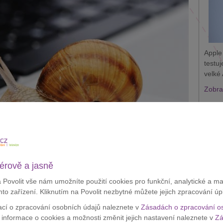
Apple
testu
velké 
Zobraz
Appl
krád
érově a jasně
 trojka operátorů (
Telefónica O2
,
T-Mobile
a
Vodafone
)
a Povolit vše nám umožníte použití cookies pro funkční, analytické a m
 názoru je pokrytí dostatečné a investovat do
3G sítí
již
mto zařízení. Kliknutím na Povolit nezbytné můžete jejich zpracování úp
tu
budou soustředit na rozvoj
sítí čtvrté generace 4G LTE
.
ací o zpracování osobních údajů naleznete v
Zásadách o zpracování o
nil aktuální data o pokrytí
3G signálem
:
í informace o cookies a možnosti změnit jejich nastavení naleznete v
Zá