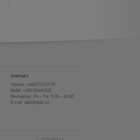
KONTAKT
Telefon: +420277270770
Mobil: +420725442332
Dostupnost: Po – Pá: 8:00 – 18:00
E-mail:
adsl@adsl.cz
© 2019 adsl.cz