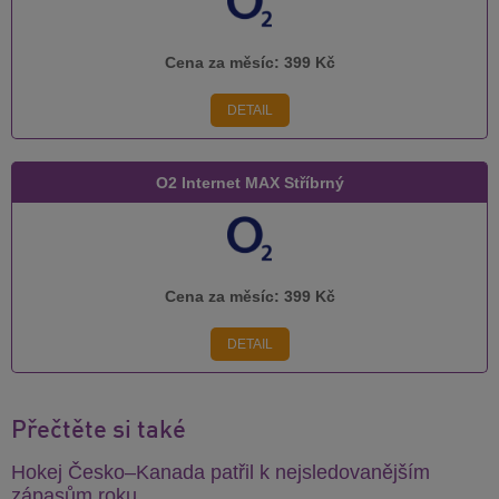
Cena za měsíc:
399 Kč
DETAIL
O2 Internet MAX Stříbrný
Cena za měsíc:
399 Kč
DETAIL
Přečtěte si také
Hokej Česko–Kanada patřil k nejsledovanějším
zápasům roku