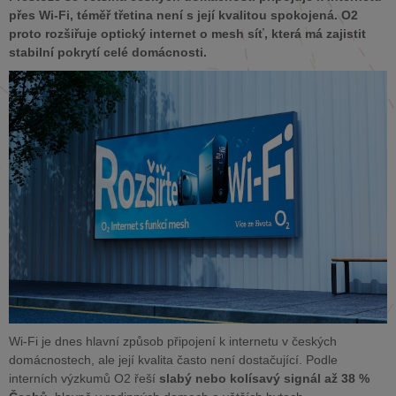
přes Wi-Fi, téměř třetina není s její kvalitou spokojená. O2
proto rozšiřuje optický internet o mesh síť, která má zajistit
stabilní pokrytí celé domácnosti.
Wi-Fi je dnes hlavní způsob připojení k internetu v českých
domácnostech, ale její kvalita často není dostačující. Podle
interních výzkumů O2 řeší
slabý nebo kolísavý signál až 38 %