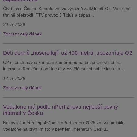
Čtvrtfinále Česko–Kanada znovu výrazně zatížilo síť O2. Ve druhé
třetině překročil IPTV provoz 3 Tbit/s a zápas...
30. 5. 2026
Zobrazit celý článek
Děti denně „nascrollují“ až 400 metrů, upozorňuje O2
O2 spouští novou kampaň zaměřenou na bezpečnost dětí na
internetu. Rodičům nabídne tipy, vzdělávací obsah i slevu na...
12. 5. 2026
Zobrazit celý článek
Vodafone má podle nPerf znovu nejlepší pevný
internet v Česku
Nezávislé měření společnosti nPerf za rok 2025 znovu umístilo
Vodafone na první místo v pevném internetu v Česku...