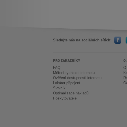
Sledujte nás na sociálních sítích:
PRO ZÁKAZNÍKY
O
FAQ
O
Měření rychlosti internetu
Ka
Ověření dostupnosti internetu
Re
Lokátor připojení
Oc
Slovník
Optimalizace nákladů
Poskytovatelé