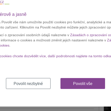
bilní telefony se systémem
Android
.
érově a jasně
g Galaxy Ace, na druhé pozici iPhone 4S, třetí místo si drží
a Povolit vše nám umožníte použití cookies pro funkční, analytické a m
Apple
mto zařízení. Kliknutím na Povolit nezbytné můžete jejich zpracování úp
testu
i, následuje Nokia C2-01 a C1-01.
ací o zpracování osobních údajů naleznete v
Zásadách o zpracování o
velké 
é místo má Nokia C2-01 a třetí pozici Samsung Galaxy
í informace o cookies a možnosti změnit jejich nastavení naleznete v
Zá
Zobraz
ookies
.
cookies chcete dozvědět více, další podrobnosti najdete na tomto odka
Appl
krád
Povolit nezbytné
Povolit vše