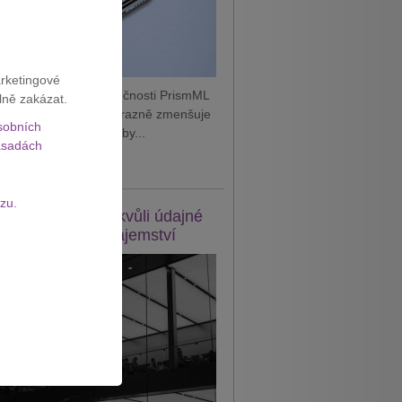
arketingové
 podle vyjádření společnosti PrismML
lně zakázat.
je technologii, která výrazně zmenšuje
sobních
AI modely. Díky tomu by...
sadách
it celý článek
zu.
e žaluje OpenAI kvůli údajné
eži obchodního tajemství