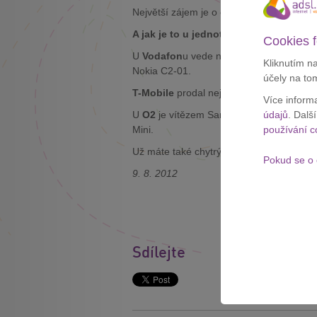
Největší zájem je o cenově dostupné mo
A jak je to u jednotlivých operátorů?
Cookies f
U
Vodafon
u vede na první příčce Samsun
Kliknutím n
Nokia C2-01.
účely na to
T-Mobile
prodal nejvíce Samsungů E1170
Více inform
U
O2
je vítězem Samsung Galaxy Y, druh
údajů
. Dalš
Mini.
používání c
Už máte také chytrý telefon?
Pokud se o 
9. 8. 2012
Sdílejte