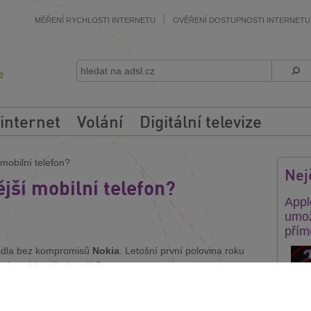
MĚŘENÍ RYCHLOSTI INTERNETU
OVĚŘENÍ DOSTUPNOSTI INTERNETU
 internet
Volání
Digitální televize
mobilní telefon?
Nej
jší mobilní telefon?
Appl
umož
přím
vedla bez kompromisů
Nokia
. Letošní první polovina roku
í pozici totiž obsadil Samsung.
obeno rozšířeným zájmem o chytré telefony. Jejich prodej
efonů.