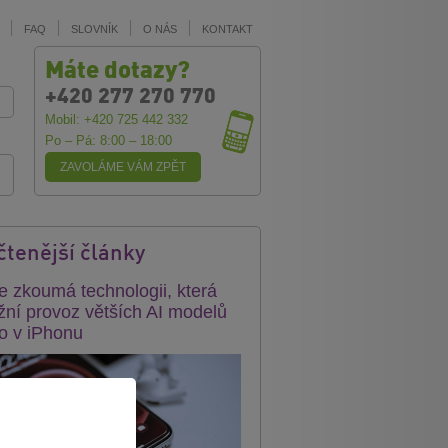
FAQ
SLOVNÍK
O NÁS
KONTAKT
Máte dotazy?
+420 277 270 770
Mobil: +420 725 442 332
Po – Pá: 8:00 – 18:00
ZAVOLÁME VÁM ZPĚT
čtenější články
e zkoumá technologii, která
ní provoz větších AI modelů
o v iPhonu