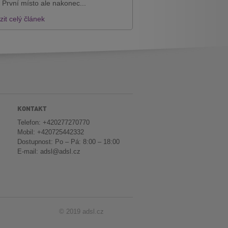
 První místo ale nakonec...
it celý článek
KONTAKT
Telefon: +420277270770
Mobil: +420725442332
Dostupnost: Po – Pá: 8:00 – 18:00
E-mail:
adsl@adsl.cz
© 2019 adsl.cz