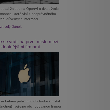
 podal žalobu na OpenAI a dva bývalé
tnance, které viní z neoprávněného
vání důvěrných informací...
it celý článek
e se vrátil na první místo mezi
odnotnějšími firmami
 se během pátečního obchodování stal
dnotnější veřejně obchodovanou firmou