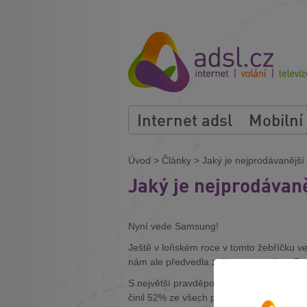
Internet adsl
Mobilní
Úvod
>
Články
>
Jaký je nejprodávanější 
Jaký je nejprodávaně
Nyní vede Samsung!
Ještě v loňském roce v tomto žebříčku 
nám ale předvedla zajímavou změnu. Prvn
S největší pravděpodobností to bylo způs
činil 52% ze všech prodaných mobilní tel