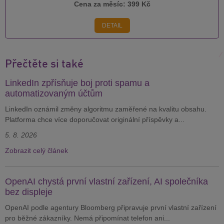
Cena za měsíc:
399 Kč
DETAIL
Přečtěte si také
LinkedIn zpřísňuje boj proti spamu a
automatizovaným účtům
LinkedIn oznámil změny algoritmu zaměřené na kvalitu obsahu.
Platforma chce více doporučovat originální příspěvky a...
5. 8. 2026
Zobrazit celý článek
OpenAI chystá první vlastní zařízení, AI společníka
bez displeje
OpenAI podle agentury Bloomberg připravuje první vlastní zařízení
pro běžné zákazníky. Nemá připomínat telefon ani...