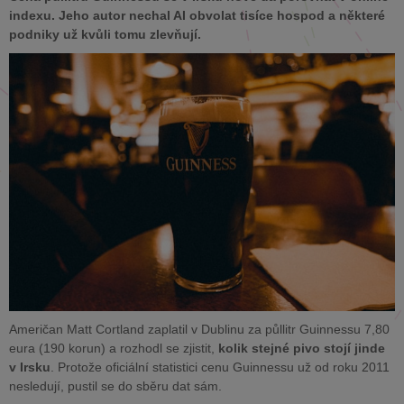
indexu. Jeho autor nechal AI obvolat tisíce hospod a některé
podniky už kvůli tomu zlevňují.
Američan Matt Cortland zaplatil v Dublinu za půllitr Guinnessu 7,80
eura (190 korun) a rozhodl se zjistit,
kolik stejné pivo stojí jinde
v Irsku
. Protože oficiální statistici cenu Guinnessu už od roku 2011
nesledují, pustil se do sběru dat sám.