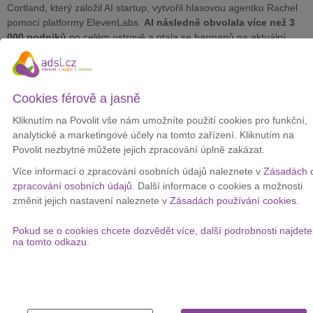
Cortland, který založil AI startup, vytvořil hlasovou agentku Rachel
pomocí platformy ElevenLabs.
AI následně obvolala více než 3
000 podniků
po celém ostrově a ptala se barmanů na aktuální
cenu půllitru Guinnessu.
Z nasbíraných údajů vznikl Guinndex, živý cenový index, do
kterého mohou přispívat i barmani a zákazníci.
V pondělí
Cookies férově a jasně
ukazoval průměrnou cenu 6,01 eura
, zatímco nejčastější cena
byla 5,50 eura.
Kliknutím na Povolit vše nám umožníte použití cookies pro funkční,
analytické a marketingové účely na tomto zařízení. Kliknutím na
Hlasová AI působila při hovorech natolik přirozeně, že mnoho lidí
Povolit nezbytné můžete jejich zpracování úplně zakázat.
nepoznalo, že nemluví s člověkem. Někteří barmani reagovali i s
humorem nebo ochotou pomoci.
Projekt tak zároveň ukázal, jak
Více informací o zpracování osobních údajů naleznete v
Zásadách 
nenápadně už mohou hlasoví agenti působit v běžném
zpracování osobních údajů
. Další informace o cookies a možnosti
provozu
.
změnit jejich nastavení naleznete v
Zásadách používání cookies
.
Guinndex zatím nezpůsobil velký cenový otřes, ale první podniky už
Pokud se o cookies chcete dozvědět více, další podrobnosti najdete
reagují. Cortland uvedl, že jeden majitel hospody cenu Guinnessu
na tomto odkazu.
snížil o 40 centů a změnu sám doplnil do indexu.
Podle něj mají
lidé hlavně vědět, kolik za stejné pivo zaplatí o pár ulic dál
.