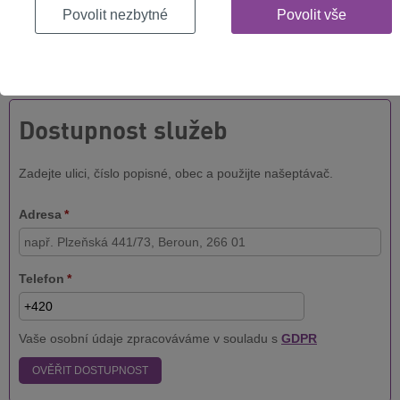
Ověřte si dostupnost internetu na vaší
Povolit nezbytné
Povolit vše
adrese
Jak rychlý internet můžete mít u vás doma? Vyplňte formulář níže a
hned to zjistíte!
Dostupnost služeb
Zadejte ulici, číslo popisné, obec a použijte našeptávač.
Adresa
*
Telefon
*
Vaše osobní údaje zpracováváme v souladu s
GDPR
OVĚŘIT DOSTUPNOST