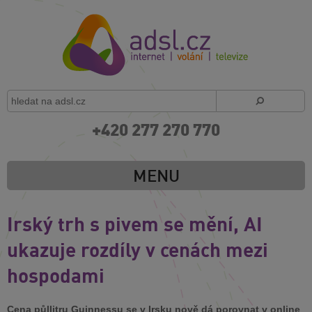
+420 277 270 770
MENU
Irský trh s pivem se mění, AI
ukazuje rozdíly v cenách mezi
hospodami
Cena půllitru Guinnessu se v Irsku nově dá porovnat v online